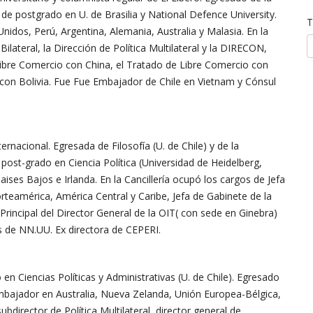
de postgrado en U. de Brasilia y National Defence University.
T
nidos, Perú, Argentina, Alemania, Australia y Malasia. En la
Bilateral, la Dirección de Política Multilateral y la DIRECON,
ibre Comercio con China, el Tratado de Libre Comercio con
n Bolivia. Fue Fue Embajador de Chile en Vietnam y Cónsul
rnacional. Egresada de Filosofía (U. de Chile) y de la
post-grado en Ciencia Política (Universidad de Heidelberg,
ises Bajos e Irlanda. En la Cancillería ocupó los cargos de Jefa
eamérica, América Central y Caribe, Jefa de Gabinete de la
 Principal del Director General de la OIT( con sede en Ginebra)
 de NN.UU. Ex directora de CEPERI.
o en Ciencias Políticas y Administrativas (U. de Chile). Egresado
mbajador en Australia, Nueva Zelanda, Unión Europea-Bélgica,
bdirector de Política Multilateral, director general de