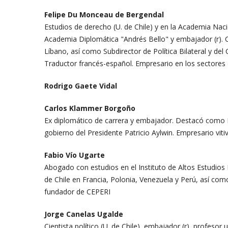
Felipe Du Monceau de Bergendal
Estudios de derecho (U. de Chile) y en la Academia Naci
Academia Diplomática "Andrés Bello" y embajador (r). 
Líbano, así como Subdirector de Política Bilateral y de
Traductor francés-español. Empresario en los sectores 
Rodrigo Gaete Vidal
Carlos Klammer Borgoño
Ex diplomático de carrera y embajador. Destacó como D
gobierno del Presidente Patricio Aylwin. Empresario viti
Fabio Vío Ugarte
Abogado con estudios en el Instituto de Altos Estudios 
de Chile en Francia, Polonia, Venezuela y Perú, así como 
fundador de CEPERI
Jorge Canelas Ugalde
Cientista político (U. de Chile), embajador (r), profesor 