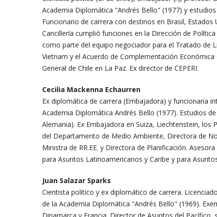
Academia Diplomática "Andrés Bello" (1977) y estudios 
Funcionario de carrera con destinos en Brasil, Estados U
Cancillería cumplió funciones en la Dirección de Política 
como parte del equipo negociador para el Tratado de L
Vietnam y el Acuerdo de Complementación Económica co
General de Chile en La Paz. Ex director de CEPERI.
Cecilia Mackenna Echaurren
Ex diplomática de carrera (Embajadora) y funcionaria inte
Academia Diplomática Andrés Bello (1977). Estudios de 
Alemania). Ex Embajadora en Suiza, Liechtenstein, los Pa
del Departamento de Medio Ambiente, Directora de Nort
Ministra de RR.EE. y Directora de Planificación. Asesora
para Asuntos Latinoamericanos y Caribe y para Asuntos
Juan Salazar Sparks
Cientista politico y ex diplomático de carrera. Licenciad
de la Academia Diplomática "Andrés Bello" (1969). Exe
Dinamarca y Francia. Director de Asuntos del Pacífico, su