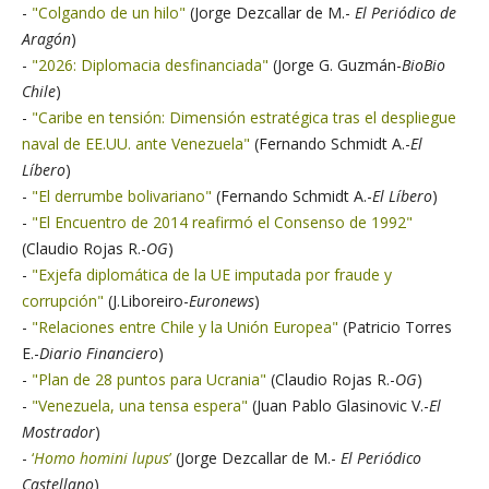
-
"Colgando de un hilo"
(Jorge Dezcallar de M.-
El Periódico de
Aragón
)
-
"2026: Diplomacia desfinanciada"
(Jorge G. Guzmán-
BioBio
Chile
)
-
"Caribe en tensión: Dimensión estratégica tras el despliegue
naval de EE.UU. ante Venezuela"
(Fernando Schmidt A.-
El
Líbero
)
-
"El derrumbe bolivariano"
(Fernando Schmidt A.-
El Líbero
)
-
"El Encuentro de 2014 reafirmó el Consenso de 1992"
(Claudio Rojas R.-
OG
)
-
"Exjefa diplomática de la UE imputada por fraude y
corrupción"
(J.Liboreiro-
Euronews
)
-
"Relaciones entre Chile y la Unión Europea"
(Patricio Torres
E.-
Diario Financiero
)
-
"Plan de 28 puntos para Ucrania"
(Claudio Rojas R.-
OG
)
-
"Venezuela, una tensa espera"
(Juan Pablo Glasinovic V.-
El
Mostrador
)
-
‘
Homo homini lupus
’
(Jorge Dezcallar de M.-
El Periódico
Castellano
)