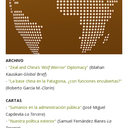
A
RCHIVO
-
"Zeal and China’s ‘
Wolf Warrior
’ Diplomacy"
(Bilahari
Kausikan-
Global Brief
)
-
"La base china en la Patagonia, ¿con funciones encubiertas?"
(Roberto García M.-
Clarín
)
CARTAS
-
"Sumarios en la administración pública"
(José Miguel
Capdevila-
La Tercera
)
-
"Nuestra política exterior"
(Samuel Fernández Illanes-
La
Tercera
)