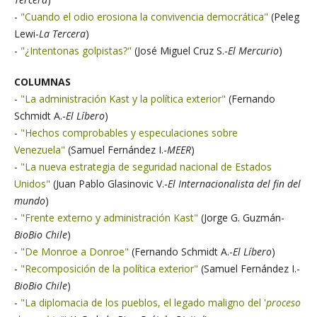
-
"Cuando el odio erosiona la convivencia democrática"
(Peleg
Lewi-
La Tercera
)
-
"¿Intentonas golpistas?"
(José Miguel Cruz S.-
El Mercurio
)
COLUMNAS
-
"La administración Kast y la política exterior"
(Fernando
Schmidt A.-
El Líbero
)
-
"Hechos comprobables y especulaciones sobre
Venezuela"
(Samuel Fernández I.-
MEER
)
-
"La nueva estrategia de seguridad nacional de Estados
Unidos"
(Juan Pablo Glasinovic V.-
El Internacionalista del fin del
mundo
)
-
"Frente externo y administración Kast"
(Jorge G. Guzmán-
BioBio Chile
)
-
"De Monroe a Donroe"
(Fernando Schmidt A.-
El Líbero
)
-
"Recomposición de la política exterior"
(Samuel Fernández I.-
BioBio Chile
)
-
"La diplomacia de los pueblos, el legado maligno del '
proceso