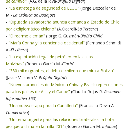
de cambio'
"
(A.G. de la Riva-
Brújula Digital
)
-
"La estrategia de seguridad de EEUU"
(Jorge Dezcallar de
M.-
La Crónica de Badajoz
)
-
"Diputada salvadoreña anuncia demanda a Estado de Chile
por exdiplomático chileno"
(A.Cicarelli-
La Tercera
)
-
"El rearme alemán"
(Jorge G. Guzmán-
BioBio Chile
)
-
"María Corina y la conciencia occidental"
(Fernando Schmidt
A.-
El Líbero
)
-
"La explotación ilegal de petróleo en las islas
Malvinas"
(Roberto García M.-
Clarín
)
-
"330 mil migrantes, el debate chileno que mira a Bolivia"
(Javier Viscarra V.-
Brújula Digital
)
-
"Nuevos aranceles de México a China y Brasil: repercusiones
para los países de A.L. y el Caribe"
(Claudio Rojas R.-
Resumen
Informativo 368
)
-
"Una nueva etapa para la Cancillería"
(Francisco Devia A.-
Cooperativa
)
-
"Un tema urgente para las relaciones bilaterales: la flota
pesquera china en la milla 201"
(Roberto García M.-
Infobae
)