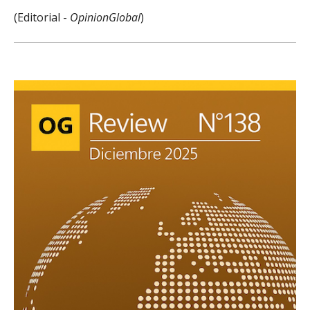
(Editorial -
OpinionGlobal
)