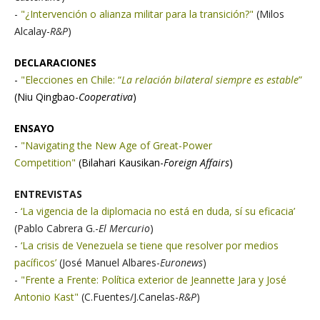
-
"¿Intervención o alianza militar para la transición?"
(Milos
Alcalay-
R&P
)
DECLARACIONES
-
"Elecciones en Chile: “
La relación bilateral siempre es estable
”
(Niu Qingbao-
Cooperativa
)
ENSAYO
-
"Navigating the New Age of Great-Power
Competition"
(Bilahari Kausikan-
Foreign Affairs
)
ENTREVISTAS
-
‘La vigencia de la diplomacia no está en duda, sí su eficacia’
(Pablo Cabrera G.-
El Mercurio
)
-
‘La crisis de Venezuela se tiene que resolver por medios
pacíficos’
(José Manuel Albares-
Euronews
)
-
"Frente a Frente: Política exterior de Jeannette Jara y José
Antonio Kast"
(C.Fuentes/J.Canelas-
R&P
)