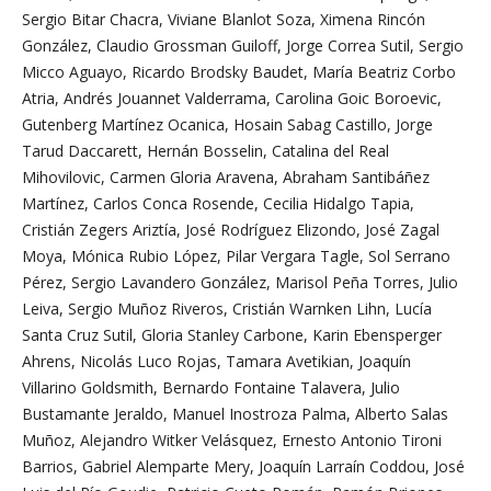
Sergio Bitar Chacra, Viviane Blanlot Soza, Ximena Rincón
González, Claudio Grossman Guiloff, Jorge Correa Sutil, Sergio
Micco Aguayo, Ricardo Brodsky Baudet, María Beatriz Corbo
Atria, Andrés Jouannet Valderrama, Carolina Goic Boroevic,
Gutenberg Martínez Ocanica, Hosain Sabag Castillo, Jorge
Tarud Daccarett, Hernán Bosselin, Catalina del Real
Mihovilovic, Carmen Gloria Aravena, Abraham Santibáñez
Martínez, Carlos Conca Rosende, Cecilia Hidalgo Tapia,
Cristián Zegers Ariztía, José Rodríguez Elizondo, José Zagal
Moya, Mónica Rubio López, Pilar Vergara Tagle, Sol Serrano
Pérez, Sergio Lavandero González, Marisol Peña Torres, Julio
Leiva, Sergio Muñoz Riveros, Cristián Warnken Lihn, Lucía
Santa Cruz Sutil, Gloria Stanley Carbone, Karin Ebensperger
Ahrens, Nicolás Luco Rojas, Tamara Avetikian, Joaquín
Villarino Goldsmith, Bernardo Fontaine Talavera, Julio
Bustamante Jeraldo, Manuel Inostroza Palma, Alberto Salas
Muñoz, Alejandro Witker Velásquez, Ernesto Antonio Tironi
Barrios, Gabriel Alemparte Mery, Joaquín Larraín Coddou, José