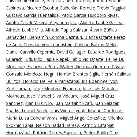
Luis del Río Goudie, Patricio Cueto Román, Ramón Briones
Espinosa, Ricardo Escobar Calderón, Romulo Trebbi Fag
gioli,
Gustavo García Fuenzalida, Pablo Garcia-Huidobro Rivas,
Adolfo Carafí Melero, Alejandro Jara, Alberto Labbé Galilea,
Alfredo Labbé Villa, Alfredo Tapia Salazar, Álvaro Zúñica
Benavides, Benjamín Concha Gazmuri, Blanca Ugarte Pérez
de Arce, Christian von Lobenstein, Cristián Barros Melet,
Daniel Carvallo Cepernic, David Gallager, Eduardo Rodríguez
Guarachi, Eduardo Tapia Riepel, Fabio Vio Ugarte, Felipe Du
Monceau, Francisco Pérez Walker, Germán Guerrero Pávez,
Gonzalo Mendoza Negri, Hernán Brantes Siglic, Hernán Salinas
Burgos, Horacio Del Valle Irarrázabal, Iris Boeninger von
Kretschman, Jorge Montero Figueroa, José Luis Morales
Molineux, José Manuel Silva Vidaurre, José Miguel Cruz
Sánchez, Juan Luis Nilo, Juan Martabit Scaff, Juan Salazar
Sparks, Leonel Searle, Luis Winter Igualt, Manuel Cárdenas,
María Luisa Concha Varas, Miguel Ángel González, Milenko
Skoknic Tapia, Nelson Hadad Heresy, Patricio Latapiat
Hormazábal, Patricio Torres Espinosa, Pedro Pablo Díaz