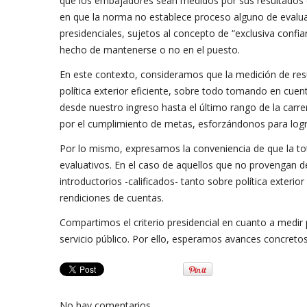
que los embajadores sean medidos por sus resultados e
en que la norma no establece proceso alguno de evalu
presidenciales, sujetos al concepto de “exclusiva confi
hecho de mantenerse o no en el puesto.
En este contexto, consideramos que la medición de resu
política exterior eficiente, sobre todo tomando en cuen
desde nuestro ingreso hasta el último rango de la carr
por el cumplimiento de metas, esforzándonos para logra
Por lo mismo, expresamos la conveniencia de que la to
evaluativos. En el caso de aquellos que no provengan
introductorios -calificados- tanto sobre política exterio
rendiciones de cuentas.
Compartimos el criterio presidencial en cuanto a medir
servicio público. Por ello, esperamos avances concretos
No hay comentarios