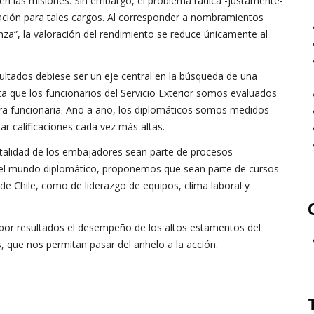
n las misiones. Sin embargo, el problema radica -justamente-
ación para tales cargos. Al corresponder a nombramientos
anza”, la valoración del rendimiento se reduce únicamente al
ltados debiese ser un eje central en la búsqueda de una
ta que los funcionarios del Servicio Exterior somos evaluados
era funcionaria. Año a año, los diplomáticos somos medidos
r calificaciones cada vez más altas.
talidad de los embajadores sean parte de procesos
 del mundo diplomático, proponemos que sean parte de cursos
r de Chile, como de liderazgo de equipos, clima laboral y
 por resultados el desempeño de los altos estamentos del
, que nos permitan pasar del anhelo a la acción.