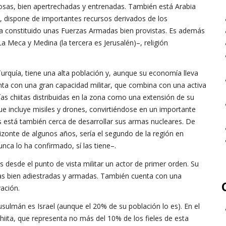
as, bien apertrechadas y entrenadas. También está Arabia
, dispone de importantes recursos derivados de los
ha constituido unas Fuerzas Armadas bien provistas. Es además
a Meca y Medina (la tercera es Jerusalén)–, religión
e Turquía, tiene una alta población y, aunque su economía lleva
nta con una gran capacidad militar, que combina con una activa
orías chiitas distribuidas en la zona como una extensión de su
 que incluye misiles y drones, convirtiéndose en un importante
s está también cerca de desarrollar sus armas nucleares. De
orizonte de algunos años, sería el segundo de la región en
unca lo ha confirmado, sí las tiene–.
s desde el punto de vista militar un actor de primer orden. Su
opas bien adiestradas y armadas. También cuenta con una
ación.
sulmán es Israel (aunque el 20% de su población lo es). En el
chiita, que representa no más del 10% de los fieles de esta