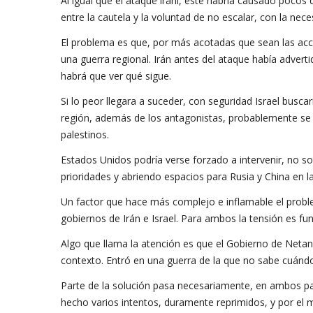
Al igual que el ataque iraní, este habría causado poc
entre la cautela y la voluntad de no escalar, con la nec
El problema es que, por más acotadas que sean las accio
una guerra regional. Irán antes del ataque había adverti
habrá que ver qué sigue.
Si lo peor llegara a suceder, con seguridad Israel buscar
región, además de los antagonistas, probablemente se ex
palestinos.
Estados Unidos podría verse forzado a intervenir, no 
prioridades y abriendo espacios para Rusia y China en l
Un factor que hace más complejo e inflamable el probl
gobiernos de Irán e Israel. Para ambos la tensión es fu
Algo que llama la atención es que el Gobierno de Netan
contexto. Entró en una guerra de la que no sabe cuándo 
Parte de la solución pasa necesariamente, en ambos pa
hecho varios intentos, duramente reprimidos, y por el 