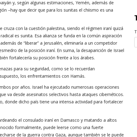
erbaiyán y, según algunas estimaciones, Yemén, además de
ión –hay que decir que para los sunitas el chiismo es una
e cruza con la cuestión palestina, siendo el régimen iraní quizá
T
radical es sunita. Esa alianza se funda en la común aspiración
 además de “liberar” a Jerusalén, eliminaría a un competidor
smedro de la posición iraní. En suma, la desaparición de Israel
én fortalecería su posición frente a los árabes.
amenazas para su seguridad, como se lo recuerdan
 supuesto, los enfrentamientos con Hamás.
 ambos por años. Israel ha ejecutado numerosas operaciones
o que va desde asesinatos selectivos hasta ataques cibernéticos.
o, donde dicho país tiene una intensa actividad para fortalecer
ardeando el consulado iraní en Damasco y matando a altos
econocido formalmente, puede leerse como una fuerte
ovecharse de la guerra contra Gaza, aunque también se le puede