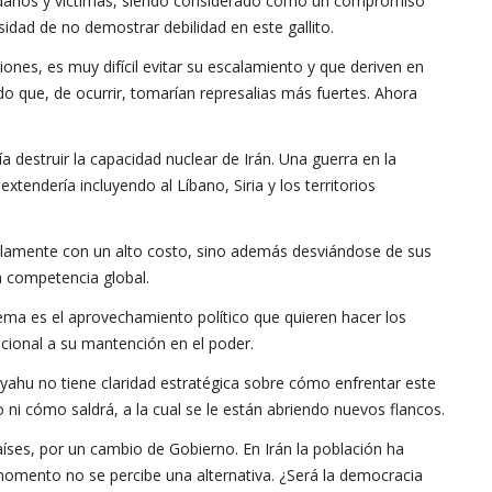
os daños y víctimas, siendo considerado como un compromiso
esidad de no demostrar debilidad en este gallito.
nes, es muy difícil evitar su escalamiento y que deriven en
do que, de ocurrir, tomarían represalias más fuertes. Ahora
ía destruir la capacidad nuclear de Irán. Una guerra en la
tendería incluyendo al Líbano, Siria y los territorios
solamente con un alto costo, sino además desviándose de sus
a competencia global.
ema es el aprovechamiento político que quieren hacer los
ncional a su mantención en el poder.
yahu no tiene claridad estratégica sobre cómo enfrentar este
ni cómo saldrá, a la cual se le están abriendo nuevos flancos.
íses, por un cambio de Gobierno. En Irán la población ha
momento no se percibe una alternativa. ¿Será la democracia