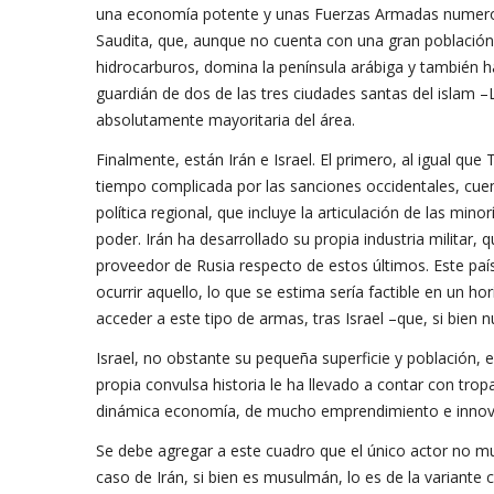
una economía potente y unas Fuerzas Armadas numeros
Saudita, que, aunque no cuenta con una gran población
hidrocarburos, domina la península arábiga y también 
guardián de dos de las tres ciudades santas del islam –L
absolutamente mayoritaria del área.
Finalmente, están Irán e Israel. El primero, al igual qu
tiempo complicada por las sanciones occidentales, cue
política regional, que incluye la articulación de las min
poder. Irán ha desarrollado su propia industria militar,
proveedor de Rusia respecto de estos últimos. Este paí
ocurrir aquello, lo que se estima sería factible en un h
acceder a este tipo de armas, tras Israel –que, si bien n
Israel, no obstante su pequeña superficie y población, e
propia convulsa historia le ha llevado a contar con tr
dinámica economía, de mucho emprendimiento e innov
Se debe agregar a este cuadro que el único actor no mu
caso de Irán, si bien es musulmán, lo es de la variante 