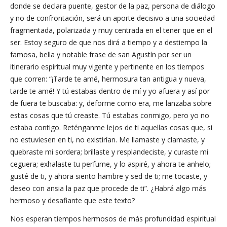
donde se declara puente, gestor de la paz, persona de diálogo
y no de confrontación, será un aporte decisivo a una sociedad
fragmentada, polarizada y muy centrada en el tener que en el
ser. Estoy seguro de que nos dirá a tiempo y a destiempo la
famosa, bella y notable frase de san Agustín por ser un
itinerario espiritual muy vigente y pertinente en los tiempos
que corren: “¡Tarde te amé, hermosura tan antigua y nueva,
tarde te amé! Y tú estabas dentro de mí y yo afuera y así por
de fuera te buscaba: y, deforme como era, me lanzaba sobre
estas cosas que tú creaste. Tú estabas conmigo, pero yo no
estaba contigo. Reténganme lejos de ti aquellas cosas que, si
no estuviesen en ti, no existirían. Me llamaste y clamaste, y
quebraste mi sordera; brillaste y resplandeciste, y curaste mi
ceguera; exhalaste tu perfume, y lo aspiré, y ahora te anhelo;
gusté de ti, y ahora siento hambre y sed de ti; me tocaste, y
deseo con ansia la paz que procede de ti”. ¿Habrá algo más
hermoso y desafiante que este texto?
Nos esperan tiempos hermosos de más profundidad espiritual