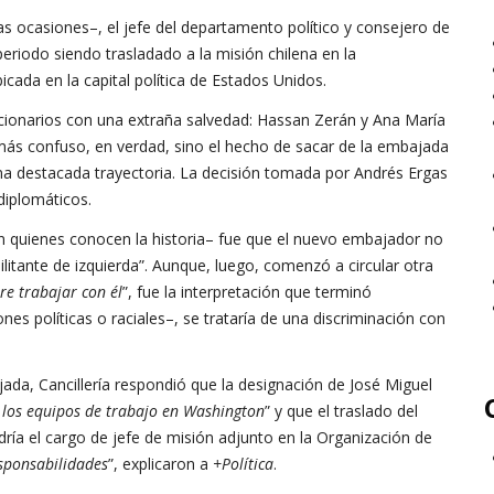
s ocasiones–, el jefe del departamento político y consejero de
riodo siendo trasladado a la misión chilena en la
ada en la capital política de Estados Unidos.
ncionarios con una extraña salvedad: Hassan Zerán y Ana María
o más confuso, en verdad, sino el hecho de sacar de la embajada
na destacada trayectoria. La decisión tomada por Andrés Ergas
diplomáticos.
ún quienes conocen la historia– fue que el nuevo embajador no
ilitante de izquierda”. Aunque, luego, comenzó a circular otra
re trabajar con él
”, fue la interpretación que terminó
es políticas o raciales–, se trataría de una discriminación con
ada, Cancillería respondió que la designación de José Miguel
 los equipos de trabajo en Washington
” y que el traslado del
ría el cargo de jefe de misión adjunto en la Organización de
sponsabilidades
”, explicaron a
+Política
.