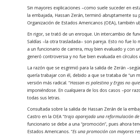
Sin mayores explicaciones –como suele suceder en esta
la embajada, Hassan Zerán, terminó abruptamente su pe
Organización de Estados Americanos (OEA), también ubic
En rigor, se trató de un enroque. Un intercambio de fu
Saldías –la otra trasladada– son pareja. Esto no fue l
a un funcionario de carrera, muy bien evaluado y con u
generó controversia y no fue bien evaluada en círculos 
La razón que se esgrimió para la salida de Zerán –seg
quería trabajar con él, debido a que se trataba de “un m
versión más radical. “
Hassan es palestino y Ergas no quie
imponiéndose. En cualquiera de los dos casos –por razon
todas sus letras.
Consultada sobre la salida de Hassan Zerán de la embaj
Castro en la OEA “
trajo aparejada una reformulación de
funcionario se debe a una “promoción”, pues ahora tend
Estados Americanos. “
Es una promoción con mayores re