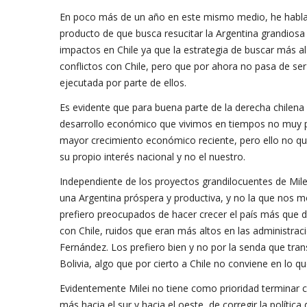
En poco más de un año en este mismo medio, he hablado 
producto de que busca resucitar la Argentina grandiosa 
impactos en Chile ya que la estrategia de buscar más al
conflictos con Chile, pero que por ahora no pasa de se
ejecutada por parte de ellos.
Es evidente que para buena parte de la derecha chilena M
desarrollo económico que vivimos en tiempos no muy pa
mayor crecimiento económico reciente, pero ello no quit
su propio interés nacional y no el nuestro.
Independiente de los proyectos grandilocuentes de Mile
una Argentina próspera y productiva, y no la que nos m
prefiero preocupados de hacer crecer el país más que d
con Chile, ruidos que eran más altos en las administraci
Fernández. Los prefiero bien y no por la senda que trans
Bolivia, algo que por cierto a Chile no conviene en lo qu
Evidentemente Milei no tiene como prioridad terminar 
más hacia el sur y hacia el oeste, de corregir la polít