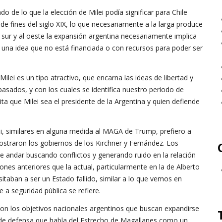
de lo que la elección de Milei podía significar para Chile
de fines del siglo XIX, lo que necesariamente a la larga produce
 sur y al oeste la expansión argentina necesariamente implica
r una idea que no está financiada o con recursos para poder ser
ilei es un tipo atractivo, que encarna las ideas de libertad y
sados, y con los cuales se identifica nuestro periodo de
a que Milei sea el presidente de la Argentina y quien defiende
i, similares en alguna medida al MAGA de Trump, prefiero a
ostraron los gobiernos de los Kirchner y Fernández. Los
e andar buscando conflictos y generando ruido en la relación
ones anteriores que la actual, particularmente en la de Alberto
itaban a ser un Estado fallido, similar a lo que vemos en
e a seguridad pública se refiere.
con los objetivos nacionales argentinos que buscan expandirse
ica de defensa que habla del Estrecho de Magallanes como un