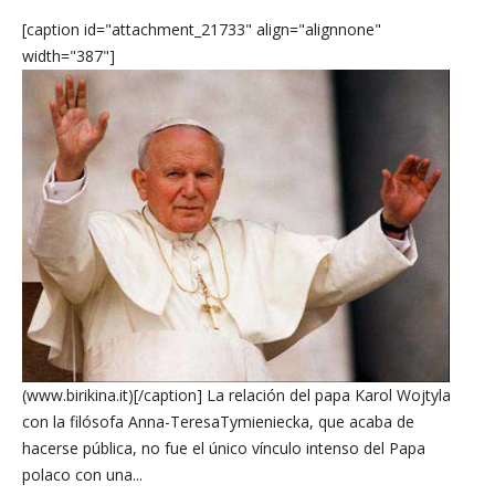
[caption id="attachment_21733" align="alignnone"
width="387"]
(www.birikina.it)[/caption] La relación del papa Karol Wojtyla
con la filósofa Anna-TeresaTymieniecka, que acaba de
hacerse pública, no fue el único vínculo intenso del Papa
polaco con una...