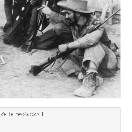
 de la revolución'
]
