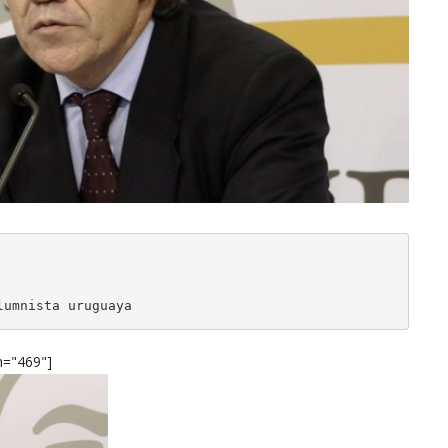
lumnista uruguaya
h="469"]