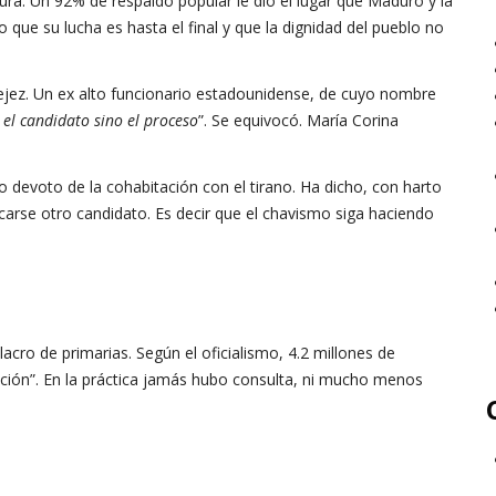
dura. Un 92% de respaldo popular le dio el lugar que Maduro y la
 que su lucha es hasta el final y que la dignidad del pueblo no
ejez. Un ex alto funcionario estadounidense, de cuyo nombre
el candidato sino el proceso
”. Se equivocó. María Corina
otro devoto de la cohabitación con el tirano. Ha dicho, con harto
scarse otro candidato. Es decir que el chavismo siga haciendo
lacro de primarias. Según el oficialismo, 4.2 millones de
lación”. En la práctica jamás hubo consulta, ni mucho menos