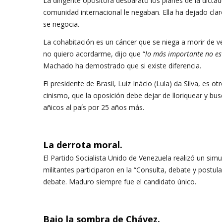
La dirigente opositora desbarató los planes de la dicta
comunidad internacional le negaban. Ella ha dejado claro
se negocia.
La cohabitación es un cáncer que se niega a morir de v
no quiero acordarme, dijo que “
lo más importante no es 
Machado ha demostrado que si existe diferencia.
El presidente de Brasil, Luiz Inácio (Lula) da Silva, es 
cinismo, que la oposición debe dejar de lloriquear y bu
añicos al país por 25 años más.
La derrota moral.
El Partido Socialista Unido de Venezuela realizó un simu
militantes participaron en la “Consulta, debate y postu
debate. Maduro siempre fue el candidato único.
B
ajo la sombra de Chávez.