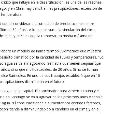
rítico que influye en la desertificación, es una de las razones.
o, y en Chile, hay déficit en las precipitaciones, extensión de
a temperatura.
 que al considerar el acumulado de precipitaciones entre
últimos 50 años". A lo que se suma la simulación del clima
íodo 2030 y 2059 es que la temperatura media máxima de
, elaboró un modelo de índice termopluviométrico que muestra
esierto climático por la cantidad de lluvias y temperaturas. “Lo
rso agua se va a ir agotando. Se habla que vienen sequías que
 años, sino que multidecadales, de 20 años. Si no se toman
 dice Sarricolea. En uno de sus trabajos estableció que en 10
precipitaciones disminuirán en el futuro.
agua en la capital. El coordinador para América Latina y el
ncia en Santiago se va a agravar en los próximos años y señala
 agua. “El consumo tiende a aumentar por distintos factores,
ción' tiende a disminuir debido a cambios en el clima y en el