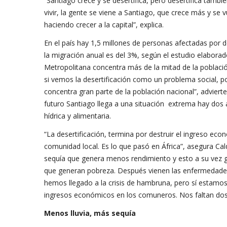
“Santiago crece y se desertifica, pero desertifica tamb
vivir, la gente se viene a Santiago, que crece más y se 
haciendo crecer a la capital”, explica.
En el país hay 1,5 millones de personas afectadas por de
la migración anual es del 3%, según el estudio elaborad
Metropolitana concentra más de la mitad de la población
si vemos la desertificación como un problema social, 
concentra gran parte de la población nacional”, advierte
futuro Santiago llega a una situación extrema hay dos á
hídrica y alimentaria.
“La desertificación, termina por destruir el ingreso eco
comunidad local. Es lo que pasó en África”, asegura C
sequía que genera menos rendimiento y esto a su vez 
que generan pobreza. Después vienen las enfermedades 
hemos llegado a la crisis de hambruna, pero sí estamos
ingresos económicos en los comuneros. Nos faltan dos e
Menos lluvia, más sequía