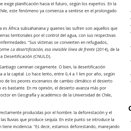
exige planificación hacia el futuro, según los expertos. En la
 Chile, este fenómeno ya comienza a sentirse en el prolongado
a es África subsahariana y quienes las sufren son aquellos que
rras territoriales por el control del agua, con sus respectivas
nfermedades. “Sus víctimas se convierten en refugiados,
nforme
La desertificación, esa invisible línea de frente
(2014), de la
la Desertificación (CNULD).
Santiago caminan ciegamente. O bien, la desertificación
 a la capital. Lo hace lento, entre 0,4 a 1 km por año, según
 uno de los peores escenarios de cambio climático el desierto
o es bastante. En mi opinión, el desierto avanza más por
octor en Geografía y académico de la Universidad de Chile,
irectamente producidas por el hombre: la deforestación y el
las lluvias que produce sequía. En este punto se introduce la
n tiene incidencia. “Es decir, estamos deforestando, manejando