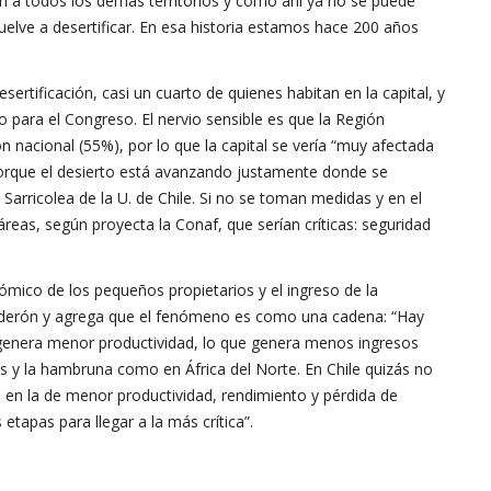
ién a todos los demás territorios y como ahí ya no se puede
vuelve a desertificar. En esa historia estamos hace 200 años
sertificación, casi un cuarto de quienes habitan en la capital, y
o para el Congreso. El nervio sensible es que la Región
 nacional (55%), por lo que la capital se vería “muy afectada
porque el desierto está avanzando justamente donde se
 Sarricolea de la U. de Chile. Si no se toman medidas y en el
reas, según proyecta la Conaf, que serían críticas: seguridad
nómico de los pequeños propietarios y el ingreso de la
alderón y agrega que el fenómeno es como una cadena: “Hay
genera menor productividad, lo que genera menos ingresos
y la hambruna como en África del Norte. En Chile quizás no
 en la de menor productividad, rendimiento y pérdida de
tapas para llegar a la más crítica”.