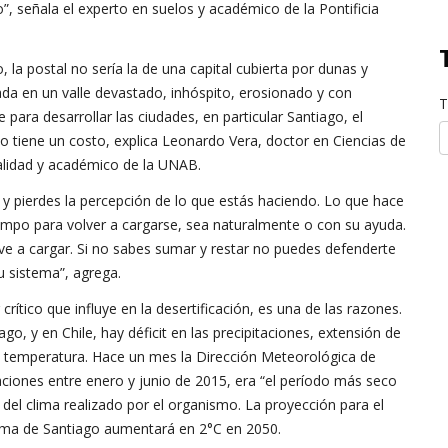
o”, señala el experto en suelos y académico de la Pontificia
, la postal no sería la de una capital cubierta por dunas y
ada en un valle devastado, inhóspito, erosionado y con
T
para desarrollar las ciudades, en particular Santiago, el
o tiene un costo, explica Leonardo Vera, doctor en Ciencias de
ralidad y académico de la UNAB.
os y pierdes la percepción de lo que estás haciendo. Lo que hace
empo para volver a cargarse, sea naturalmente o con su ayuda.
e a cargar. Si no sabes sumar y restar no puedes defenderte
tu sistema”, agrega.
rítico que influye en la desertificación, es una de las razones.
o, y en Chile, hay déficit en las precipitaciones, extensión de
a temperatura. Hace un mes la Dirección Meteorológica de
aciones entre enero y junio de 2015, era “el período más seco
 del clima realizado por el organismo. La proyección para el
ima de Santiago aumentará en 2°C en 2050.