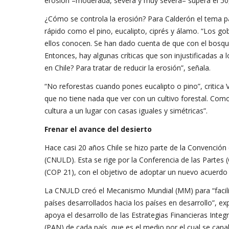
erosión –moderada, severa y muy severa– supera el 50,3
¿Cómo se controla la erosión? Para Calderón el tema pa
rápido como el pino, eucalipto, ciprés y álamo. “Los g
ellos conocen. Se han dado cuenta de que con el bosqu
Entonces, hay algunas críticas que son injustificadas a 
en Chile? Para tratar de reducir la erosión”, señala.
“No reforestas cuando pones eucalipto o pino”, critica 
que no tiene nada que ver con un cultivo forestal. Como
cultura a un lugar con casas iguales y simétricas”.
Frenar el avance del desierto
Hace casi 20 años Chile se hizo parte de la Convención 
(CNULD). Esta se rige por la Conferencia de las Partes 
(COP 21), con el objetivo de adoptar un nuevo acuerdo 
La CNULD creó el Mecanismo Mundial (MM) para “facilita
países desarrollados hacia los países en desarrollo”, ex
apoya el desarrollo de las Estrategias Financieras Inte
(PAN) de cada país, que es el medio por el cual se can