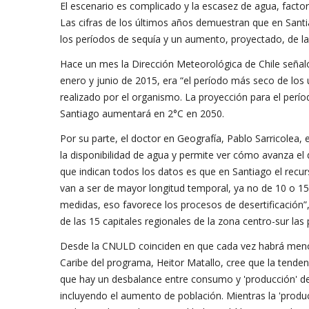
El escenario es complicado y la escasez de agua, factor c
Las cifras de los últimos años demuestran que en Santiag
los períodos de sequía y un aumento, proyectado, de l
Hace un mes la Dirección Meteorológica de Chile señaló
enero y junio de 2015, era “el período más seco de los 
realizado por el organismo. La proyección para el per
Santiago aumentará en 2°C en 2050.
Por su parte, el doctor en Geografía, Pablo Sarricolea
la disponibilidad de agua y permite ver cómo avanza el d
que indican todos los datos es que en Santiago el recu
van a ser de mayor longitud temporal, ya no de 10 o 15
medidas, eso favorece los procesos de desertificación”,
de las 15 capitales regionales de la zona centro-sur las 
Desde la CNULD coinciden en que cada vez habrá menos 
Caribe del programa, Heitor Matallo, cree que la tende
que hay un desbalance entre consumo y 'producción' de
incluyendo el aumento de población. Mientras la 'produc