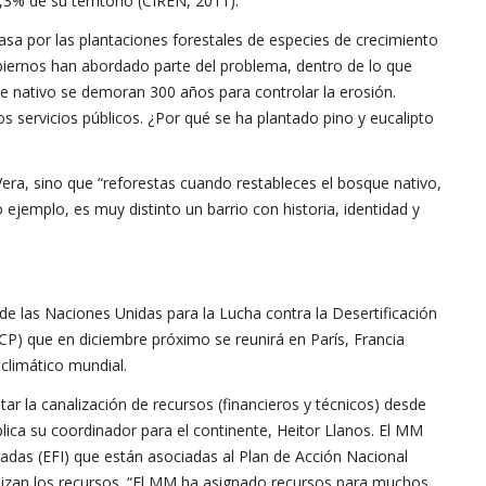
% de su territorio (CIREN, 2011).
sa por las plantaciones forestales de especies de crecimiento
obiernos han abordado parte del problema, dentro de lo que
e nativo se demoran 300 años para controlar la erosión.
los servicios públicos. ¿Por qué se ha plantado pino y eucalipto
Vera, sino que “reforestas cuando restableces el bosque nativo,
 ejemplo, es muy distinto un barrio con historia, identidad y
de las Naciones Unidas para la Lucha contra la Desertificación
(CP) que en diciembre próximo se reunirá en París, Francia
climático mundial.
r la canalización de recursos (financieros y técnicos) desde
plica su coordinador para el continente, Heitor Llanos. El MM
gradas (EFI) que están asociadas al Plan de Acción Nacional
alizan los recursos. “El MM ha asignado recursos para muchos