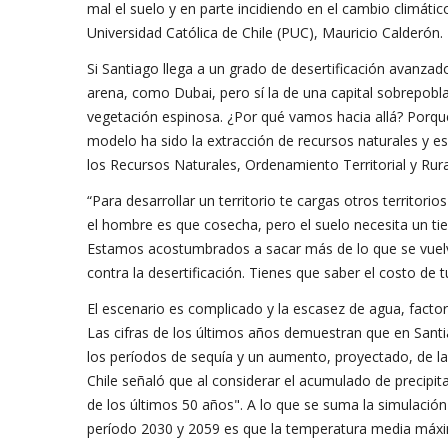
mal el suelo y en parte incidiendo en el cambio climátic
Universidad Católica de Chile (PUC), Mauricio Calderón.
Si Santiago llega a un grado de desertificación avanzado
arena, como Dubai, pero sí la de una capital sobrepobl
vegetación espinosa. ¿Por qué vamos hacia allá? Porque 
modelo ha sido la extracción de recursos naturales y es
los Recursos Naturales, Ordenamiento Territorial y Ru
“Para desarrollar un territorio te cargas otros territori
el hombre es que cosecha, pero el suelo necesita un ti
Estamos acostumbrados a sacar más de lo que se vuelv
contra la desertificación. Tienes que saber el costo de 
El escenario es complicado y la escasez de agua, factor c
Las cifras de los últimos años demuestran que en Santiag
los períodos de sequía y un aumento, proyectado, de l
Chile señaló que al considerar el acumulado de precipit
de los últimos 50 años". A lo que se suma la simulación
período 2030 y 2059 es que la temperatura media máx