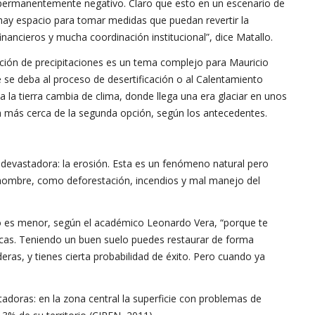
a permanentemente negativo. Claro que esto en un escenario de
hay espacio para tomar medidas que puedan revertir la
financieros y mucha coordinación institucional”, dice Matallo.
nución de precipitaciones es un tema complejo para Mauricio
 se deba al proceso de desertificación o al Calentamiento
 la tierra cambia de clima, donde llega una era glaciar en unos
ía más cerca de la segunda opción, según los antecedentes.
ta devastadora: la erosión. Esta es un fenómeno natural pero
 hombre, como deforestación, incendios y mal manejo del
lo es menor, según el académico Leonardo Vera, “porque te
cas. Teniendo un buen suelo puedes restaurar de forma
eras, y tienes cierta probabilidad de éxito. Pero cuando ya
tadoras: en la zona central la superficie con problemas de