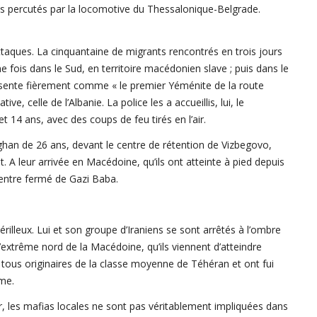
rts percutés par la locomotive du Thessalonique-Belgrade.
 attaques. La cinquantaine de migrants rencontrés en trois jours
e fois dans le Sud, en territoire macédonien slave ; puis dans le
présente fièrement comme « le premier Yéménite de la route
e, celle de l’Albanie. La police les a accueillis, lui, le
 14 ans, avec des coups de feu tirés en l’air.
fghan de 26 ans, devant le centre de rétention de Vizbegovo,
. A leur arrivée en Macédoine, qu’ils ont atteinte à pied depuis
centre fermé de Gazi Baba.
rilleux. Lui et son groupe d’Iraniens se sont arrêtés à l’ombre
à l’extrême nord de la Macédoine, qu’ils viennent d’atteindre
t tous originaires de la classe moyenne de Téhéran et ont fui
sme.
r, les mafias locales ne sont pas véritablement impliquées dans