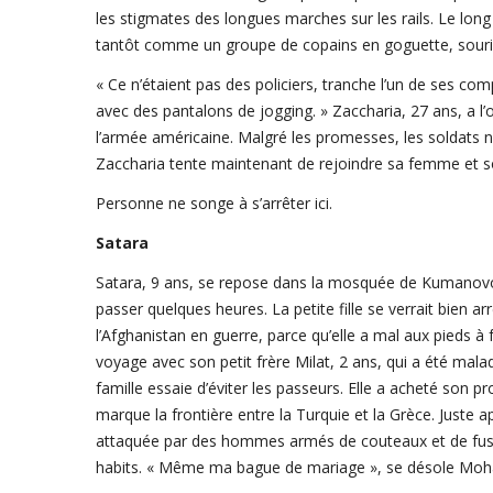
les stigmates des longues marches sur les rails. Le long
tantôt comme un groupe de copains en goguette, sourian
« Ce n’étaient pas des policiers, tranche l’un de ses co
avec des pantalons de jogging. » Zaccharia, 27 ans, a l’œ
l’armée américaine. Malgré les promesses, les soldats n
Zaccharia tente maintenant de rejoindre sa femme et so
Personne ne songe à s’arrêter ici.
Satara
Satara, 9 ans, se repose dans la mosquée de Kumanovo
passer quelques heures. La petite fille se verrait bien ar
l’Afghanistan en guerre, parce qu’elle a mal aux pieds à 
voyage avec son petit frère Milat, 2 ans, qui a été mal
famille essaie d’éviter les passeurs. Elle a acheté son pro
marque la frontière entre la Turquie et la Grèce. Juste 
attaquée par des hommes armés de couteaux et de fusils
habits. « Même ma bague de mariage », se désole Moh