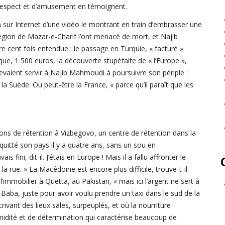
respect et d’amusement en témoignent.
on sur Internet d’une vidéo le montrant en train d’embrasser une
région de Mazar-e-Charif l’ont menacé de mort, et Najib
e cent fois entendue : le passage en Turquie, « facturé »
tique, 1 500 euros, la découverte stupéfaite de « l’Europe »,
evaient servir à Najib Mahmoudi à poursuivre son périple :
la Suède. Ou peut-être la France, « parce qu’il paraît que les
ons de rétention à Vizbegovo, un centre de rétention dans la
quitté son pays il y a quatre ans, sans un sou en
s fini, dit-il. J’étais en Europe ! Mais il a fallu affronter le
a rue. » La Macédoine est encore plus difficile, trouve-t-il.
 l’immobilier à Quetta, au Pakistan, « mais ici l’argent ne sert à
 Baba, juste pour avoir voulu prendre un taxi dans le sud de la
crivant des lieux sales, surpeuplés, et où la nourriture
midité et de détermination qui caractérise beaucoup de