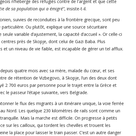
eois n’héberge des réfugiés contre de l'argent et que cette
tie de sa population qui a émigré”
, insiste-t-il.
onien, suivies de reconduites à la frontière grecque, sont peu
rticulière. Ou plutôt, explique une source sécuritaire
seule variable d’ajustement, la capacité d’accueil ». Or celle-ci
 centres près de Skopje, dont celui de Gazi Baba. Plus
 et un niveau de vie faible, est incapable de gérer un tel afflux.
ge depuis quatre mois avec sa mère, malade du cœur, et ses
entre de rétention de Vizbegovo, à Skopje, l’un des deux dont
ayé 2 700 euros par personne pour le trajet entre la Grèce et
vec le passeur l’étape suivante, vers Belgrade.
onner le flux des migrants à un itinéraire unique, la voie ferrée
d au Nord. Les quelque 230 kilomètres de rails sont comme un
e tranquille. Mais la marche est difficile. On progresse à petits
sur les cailloux, qui tordent les chevilles et trouent les
eine la place pour laisser le train passer. C’est un autre danger