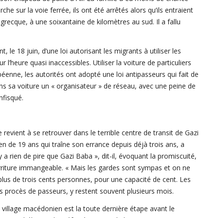
e sur la voie ferrée, ils ont été arrêtés alors qu’ils entraient
grecque, à une soixantaine de kilomètres au sud. Il a fallu
le 18 juin, d’une loi autorisant les migrants à utiliser les
r l’heure quasi inaccessibles. Utiliser la voiture de particuliers
péenne, les autorités ont adopté une loi antipasseurs qui fait de
s sa voiture un « organisateur » de réseau, avec une peine de
nfisqué.
revient à se retrouver dans le terrible centre de transit de Gazi
 de 19 ans qui traîne son errance depuis déjà trois ans, a
y a rien de pire que Gazi Baba », dit-il, évoquant la promiscuité,
urriture immangeable. « Mais les gardes sont sympas et on ne
plus de trois cents personnes, pour une capacité de cent. Les
 procès de passeurs, y restent souvent plusieurs mois.
illage macédonien est la toute dernière étape avant le