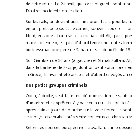
de cette route. Le 24 avril, quatorze migrants sont mo
D’autres accidents ont eu lieu.
Sur les rails, on devient aussi une proie facile pour les
en ont presque tous été victimes, souvent deux fois : un
Nord, en zone albanaise. « La mafia », dit Ali, qui se 
macédonienne », et qui a d’abord tenté une route alternativ
businessman prospère de Sanaa, et ses deux fils de 13 et
Sol, Gambien de 30 ans (à gauche) et Shihali Sultani, A
dans la banlieue de Skopje, dont on peut sortir librement
la Grèce, ils avaient été arrêtés et d’abord envoyés au 
Des petits groupes criminels
Optin, à droite, veut faire une démonstration de sauts pé
d’un arbre et s’apprêtent à y passer la nuit. Ils sont ici 
après quinze jours de marche sur la voie ferrée. Ils son
leur pays, disent-ils, après s’être convertis au christiani
Selon des sources européennes travaillant sur le dossie