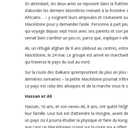
En attendant, les deux amis se reposent dans la fraîc
d’aborder les derniers kilomètres menant à la frontière
Africains… – y soignent leurs ampoules et s’extasient su
Macédoine pour y demander l’asile. Personne à part peut
qui voyage depuis sept mois avec ses parents et son peti
verrait bien s’arrêter un peu ici, parce que, explique-t-e
Ali, un réfugié afghan de 8 ans (debout au centre), ento
Macédoine, le 24 mai. Le groupe est arrivé en marchant
qui traverse le pays du sud au nord.
Sur la route des Balkans qu’empruntent de plus en plus d
dernières semaines – la petite Macédoine pourrait n’être q
Le pays est celui des attaques et de la marche sous le so
Hassan et Ali
Hassan, 16 ans, et son neveu Ali, 8 ans, ont quitté l’A
leur famille. Leur but est d’atteindre la Hongrie, avant
un pays où il pourra étudier la physique et faire du kung-f
que c’est un Macédonien croisé sur la route qui a offert