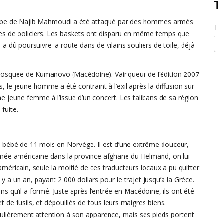
roupe de Najib Mahmoudi a été attaqué par des hommes armés
T
es de policiers. Les baskets ont disparu en même temps que
 a dû poursuivre la route dans de vilains souliers de toile, déjà
 mosquée de Kumanovo (Macédoine). Vainqueur de l’édition 2007
s, le jeune homme a été contraint à l’exil après la diffusion sur
ne jeune femme à l’issue d’un concert. Les talibans de sa région
fuite.
n bébé de 11 mois en Norvège. Il est d’une extrême douceur,
rmée américaine dans la province afghane du Helmand, on lui
éricain, seule la moitié de ces traducteurs locaux a pu quitter
l y a un an, payant 2 000 dollars pour le trajet jusqu’à la Grèce.
ans qu’il a formé. Juste après l’entrée en Macédoine, ils ont été
e fusils, et dépouillés de tous leurs maigres biens.
culièrement attention à son apparence, mais ses pieds portent