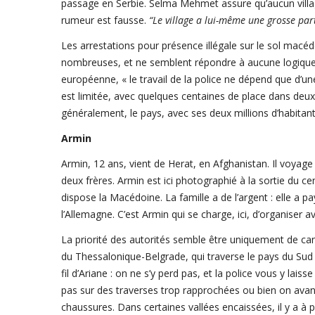
passage en Serbie. Selma Mehmet assure qu’aucun villag
rumeur est fausse.
“Le village a lui-même une grosse par
Les arrestations pour présence illégale sur le sol macéd
nombreuses, et ne semblent répondre à aucune logique pa
européenne, « le travail de la police ne dépend que d’une 
est limitée, avec quelques centaines de place dans deux
généralement, le pays, avec ses deux millions d’habitants
Armin
Armin, 12 ans, vient de Herat, en Afghanistan. Il voya
deux frères. Armin est ici photographié à la sortie du c
dispose la Macédoine. La famille a de l’argent : elle a p
l’Allemagne. C’est Armin qui se charge, ici, d’organiser a
La priorité des autorités semble être uniquement de cant
du Thessalonique-Belgrade, qui traverse le pays du Su
fil d’Ariane : on ne s’y perd pas, et la police vous y laiss
pas sur des traverses trop rapprochées ou bien on avance 
chaussures. Dans certaines vallées encaissées, il y a à p