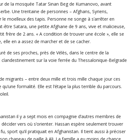
heur de la mosquée Tatar Sinan Beg de Kumanovo, avant
 serbe. Une trentaine de personnes – Afghans, Syriens,
r le moelleux des tapis. Personne ne songe à s’arrêter en
-être Satara, une petite Afghane de 9 ans, vive et malicieuse,
t frère de 2 ans. « A condition de trouver une école », elle se
lle, elle en a assez de marcher et de se cacher.
uré de ses proches, près de Vélès, dans le centre de la
 clandestinement sur la voie ferrée du Thessalonique-Belgrade
e migrants – entre deux mille et trois mille chaque jour ces
u’une formalité. Elle est l’étape la plus terrible du parcours.
leil.
fghanistan il y a sept mois en compagnie d’autres membres de
 de décider vers où s’orienter. Hassan espère seulement trouver
u, sport qu’il pratiquait en Afghanistan. Il tient aussi à préciser
 son chapeau de paille à Ali. La famille a eu moins de chance