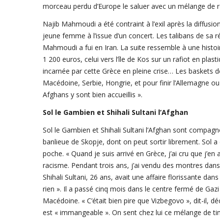
morceau perdu d’Europe le saluer avec un mélange de 
Najib Mahmoudi a été contraint à l’exil après la diffusi
jeune femme à l’issue d’un concert. Les talibans de sa 
Mahmoudi a fui en Iran. La suite ressemble à une histoir
1 200 euros, celui vers l’île de Kos sur un rafiot en plas
incarnée par cette Grèce en pleine crise… Les baskets d
Macédoine, Serbie, Hongrie, et pour finir l’Allemagne ou 
Afghans y sont bien accueillis ».
Sol le Gambien et Shihali Sultani l’Afghan
Sol le Gambien et Shihali Sultani l’Afghan sont compagn
banlieue de Skopje, dont on peut sortir librement. Sol a 
poche. « Quand je suis arrivé en Grèce, j’ai cru que j’en avai
racisme. Pendant trois ans, j’ai vendu des montres dans l
Shihali Sultani, 26 ans, avait une affaire florissante dans
rien ». Il a passé cinq mois dans le centre fermé de Gazi
Macédoine. « C’était bien pire que Vizbegovo », dit-il, dé
est « immangeable ». On sent chez lui ce mélange de ti