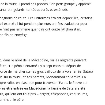
 de la route, il prend des photos. Son petit groupe y apparaît
ts et rigolards, tantôt apeurés et exténués.
mpagnons de route. Les uniformes étaient dépareillés, certains
il exercé : il fut pendant plusieurs années traducteur pour
e l’ont pas emmené quand ils ont quitté l’Afghanistan.
n fils en Norvège.
, dans le nord de la Macédoine, où les migrants peuvent
rêter ici le périple entamé il y a sept mois au départ de
force de marcher sur les gros cailloux de la voie ferrée. Satara
ade sur la route, et ses parents, Mohammad et Samira. La
pre rafiot en plastique pour traverser l’Evros, le fleuve qui
après être entrée en Macédoine, la famille de Satara a été
, qui leur ont tout pris – argent, téléphones, chaussures,
ammad, le père.