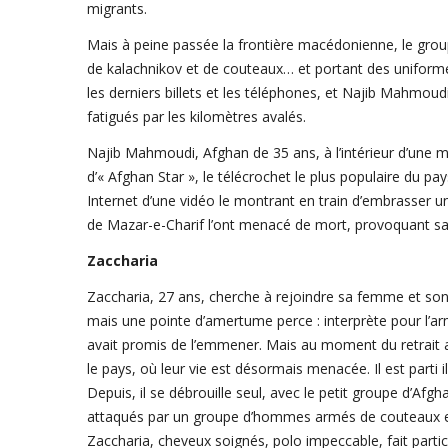
migrants.
Mais à peine passée la frontière macédonienne, le g
de kalachnikov et de couteaux… et portant des uniform
les derniers billets et les téléphones, et Najib Mahmoudi
fatigués par les kilomètres avalés.
Najib Mahmoudi, Afghan de 35 ans, à l’intérieur d’une
d’« Afghan Star », le télécrochet le plus populaire du pay
Internet d’une vidéo le montrant en train d’embrasser u
de Mazar-e-Charif l’ont menacé de mort, provoquant sa 
Zaccharia
Zaccharia, 27 ans, cherche à rejoindre sa femme et so
mais une pointe d’amertume perce : interprète pour l’a
avait promis de l’emmener. Mais au moment du retrait am
le pays, où leur vie est désormais menacée. Il est parti i
Depuis, il se débrouille seul, avec le petit groupe d’Afgh
attaqués par un groupe d’hommes armés de couteaux et d
Zaccharia, cheveux soignés, polo impeccable, fait parti