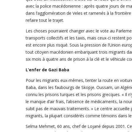
avec la police macédonienne : après quatre jours de march
dans l’agglomération de Veles et ramenés à la frontière 
refaire tout le trajet.
Les choses pourraient changer avec le vote au Parlement, 
transports collectifs et les taxis, mais ceux-ci restent pou
est encore plus risqué. Sous la pression de l’Union euro
tout citoyen macédonien embarquant trois migrants dan
six mois à quatre ans de prison à la clé et le véhicule co
L’enfer de Gazi Baba
Pour les migrants eux-mêmes, tenter la route en voiture 
Baba, dans les faubourgs de Skopje. Oussam, un Algérien
connu les prisons turques et les prisons grecques. « Il n’
le manque d’air frais, l’absence de médicaments, la no
subit pas de mauvais traitements. » Le centre accueille 
migrants, la plupart considérés comme témoins dans les
Selma Mehmet, 60 ans, chef de Lojané depuis 2001. Ce v