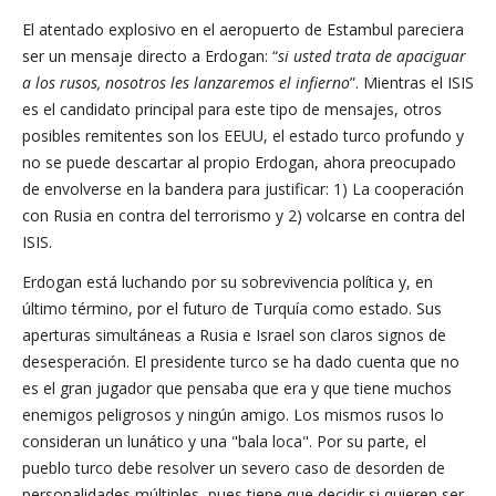
El atentado explosivo en el aeropuerto de Estambul pareciera
ser un mensaje directo a Erdogan: “
si usted trata de apaciguar
a los rusos, nosotros les lanzaremos el infierno
”. Mientras el ISIS
es el candidato principal para este tipo de mensajes, otros
posibles remitentes son los EEUU, el estado turco profundo y
no se puede descartar al propio Erdogan, ahora preocupado
de envolverse en la bandera para justificar: 1) La cooperación
con Rusia en contra del terrorismo y 2) volcarse en contra del
ISIS.
Erdogan está luchando por su sobrevivencia política y, en
último término, por el futuro de Turquía como estado. Sus
aperturas simultáneas a Rusia e Israel son claros signos de
desesperación. El presidente turco se ha dado cuenta que no
es el gran jugador que pensaba que era y que tiene muchos
enemigos peligrosos y ningún amigo. Los mismos rusos lo
consideran un lunático y una "bala loca". Por su parte, el
pueblo turco debe resolver un severo caso de desorden de
personalidades múltiples, pues tiene que decidir si quieren ser