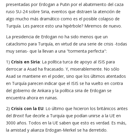
presentadas por Erdogan a Putin por el abatimiento del caza
ruso SU-24 sobre Siria, eventos que distraen la atención de
algo mucho más dramático como es el posible colapso de
Turquía. Les parece esto una hipérbole? Miremos de nuevo.
La presidencia de Erdogan no ha sido menos que un
cataclismo para Turquía, en virtud de una serie de crisis -todas
muy serias- que la llevan a una "tormenta perfecta":
1)
Crisis en Siria
: La política turca de apoyo al ISIS para
derrocar a Asad ha fracasado. Y, miserablemente. No sólo
Asad se mantiene en el poder, sino que los últimos atentados
en Turquía parecen indicar que el ISIS se ha vuelto en contra
del gobierno de Ankara y la política siria de Erdogan se
encuentra ahora en ruinas.
2)
Crisis con la EU
: Lo último que hicieron los británicos antes
del
Brexit
fue decirle a Turquía que podían unirse a la UE en
3000 años. Todos en la UE saben que esto es verdad. Es más,
la amistad y alianza Erdogan-Merkel se ha derretido.