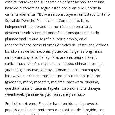
estructurarse -desde su asamblea constituyente- sobre una
base de autonomías según establece el artículo uno de la
carta fundamental: “Bolivia se constituye en un Estado Unitario
Social de Derecho Plurinacional Comunitario, libre,
independiente, soberano, democrático, intercultural,
descentralizado y con autonomías”. Consagra un Estado
plurinacional, lo que se refleja, por ejemplo, en el
reconocimiento como idiomas oficiales del castellano y todos
los idiomas de las naciones y pueblos indígenas originarios
campesinos, que son el aymara, araona, baure, bésiro,
canichana, cavineño, cayubaba, chácobo, chimán, ese ejja,
guaraní, guarasu’we, guarayu, itonama, leco, machajuyai-
kallawaya, machineri, maropa, mojeño-trinitario, mojeño-
ignaciano, moré, mosetén, movima, pacawara, puquina,
quechua, sirionó, tacana, tapiete, toromona, uru-chipaya,
weenhayek, yaminawa, yuki, yuracaré y zamuco.
En el otro extremo, Ecuador ha devenido en el proyecto
populista más coherentemente autoritario de la región, con