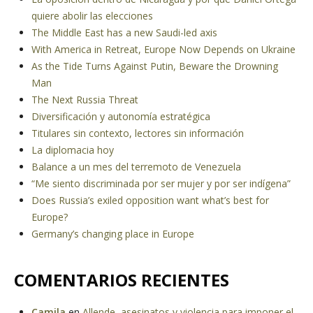
quiere abolir las elecciones
The Middle East has a new Saudi-led axis
With America in Retreat, Europe Now Depends on Ukraine
As the Tide Turns Against Putin, Beware the Drowning
Man
The Next Russia Threat
Diversificación y autonomía estratégica
Titulares sin contexto, lectores sin información
La diplomacia hoy
Balance a un mes del terremoto de Venezuela
“Me siento discriminada por ser mujer y por ser indígena”
Does Russia’s exiled opposition want what’s best for
Europe?
Germany’s changing place in Europe
COMENTARIOS RECIENTES
Camila
en
Allende, asesinatos y violencia para imponer el