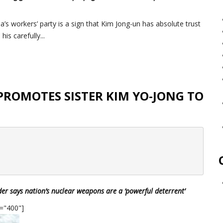
’s workers’ party is a sign that Kim Jong-un has absolute trust
is carefully...
PROMOTES SISTER KIM YO-JONG TO
er says nation’s nuclear weapons are a ‘powerful deterrent’
h="400"]