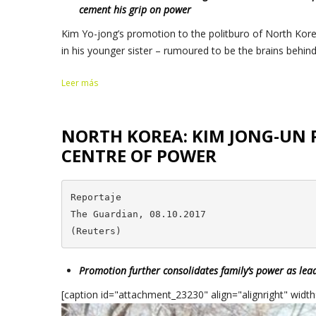
cement his grip on power
Kim Yo-jong’s promotion to the politburo of North Korea
in his younger sister – rumoured to be the brains behind h
Leer más
NORTH KOREA: KIM JONG-UN 
CENTRE OF POWER
Reportaje

The Guardian, 08.10.2017

(Reuters)
Promotion further consolidates family’s power as lead
[caption id="attachment_23230" align="alignright" widt