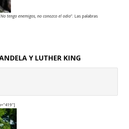
"
No tengo enemigos, no conozco el odio
”. Las palabras
ANDELA Y LUTHER KING
h="419"]