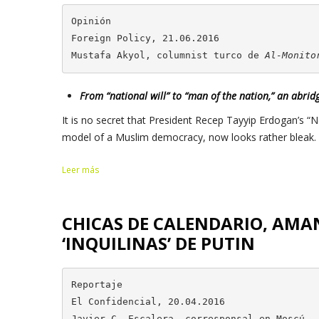
Opinión

Foreign Policy, 21.06.2016

Mustafa Akyol, columnist turco de 
Al-Monito
From “national will” to “man of the nation,” an abridg
It is no secret that President Recep Tayyip Erdogan’s “
model of a Muslim democracy, now looks rather bleak. 
Leer más
CHICAS DE CALENDARIO, AMA
‘INQUILINAS’ DE PUTIN
Reportaje

El Confidencial, 20.04.2016

Javier C. Escalera, corresponsal en Moscú