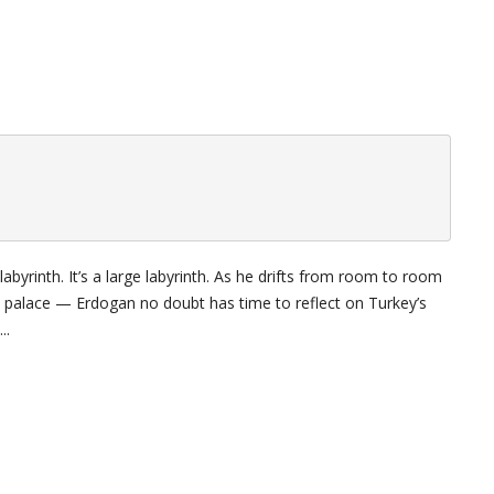
labyrinth. It’s a large labyrinth. As he drifts from room to room
 palace — Erdogan no doubt has time to reflect on Turkey’s
..