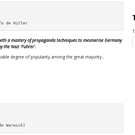
fo de Hitler
T
 with a mastery of propaganda techniques to mesmerise Germany
y the Nazi 'Fuhrer'.
able degree of popularity among the great majority...
de Warwick)