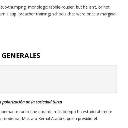
tub-thumping, monologic rabble-rouser, but he isn’t, or not
mam Hatip (preacher training) schools that were once a marginal
S GENERALES
 polarización de la sociedad turca
gobernante turco que durante más tiempo ha estado al frente
ía moderna, Mustafá Kemal Atatürk, quien presidió el...