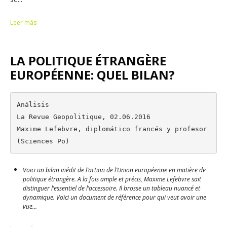
Leer más
LA POLITIQUE ÉTRANGÈRE
EUROPÉENNE: QUEL BILAN?
Análisis

La Revue Geopolitique, 02.06.2016

Maxime Lefebvre, diplomático francés y profesor 
(Sciences Po)
Voici un bilan inédit de l’action de l’Union européenne en matière de
politique étrangère. A la fois ample et précis, Maxime Lefebvre sait
distinguer l’essentiel de l’accessoire. Il brosse un tableau nuancé et
dynamique. Voici un document de référence pour qui veut avoir une
vue...