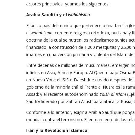
actores principales, veamos los siguientes:
Arabia Saudita y el
wahabismo
El único país del mundo que pertenece a una familia (los
el
wahabismo
, corriente religiosa ortodoxa, puritana y l
doctrina de la cual se nutren los radicalismos suníes a
financiado la construcción de 1.200 mezquitas y 2.200
imames en una versión primaria y violenta del Islam de
Entre decenas de millones de musulmanes, emergen hoy
infieles en Asia, África y Europa: Al Qaeda -bajo Osma 
en Nueva York; el ISIS o Daesh fue creado después de la
gobierno de la minoría chií; el Frente al Nusra es la ra
Assad; y el reciente autodenominado
Yaish al Islam
(Ejé
Saudí y liderado por Zahran Allush para atacar a Rusia, 
Conforme a lo anterior, exigir a Arabia Saudí que ponga 
mundial contra el terrorismo. El enfriamiento de las re
Irán y la Revolución Islámica