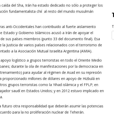
a caída del Sha, Irán ha estado dedicado no sólo a proteger los
olución fundamentalista chií al resto del mundo musulmán
T
ras anti-Occidentales han contribuido al fuerte aislamiento
de Estado y Gobierno Islámicos acusó a Irán de apoyar el
os de sus países miembros (punto 33 del documento final). Esa
 la Justicia de varios países relacionados con el terrorismo de
atentado a la Asociación Mutual Israelita Argentina (AMIA).
 apoyo logístico a grupos terroristas en todo el Oriente Medio
ibanes; durante la ola de manifestaciones por la democracia en
ntrenamiento) para ayudar al régimen de Asad en su represión
ha proporcionado millones de dólares en apoyo de Hizbulá en
ros grupos terroristas como la Yihad islámica y el FPLP; en
bajador saudí en Estados Unidos; y en 2012 estuvo implicado en
a.
a futuro otra responsabilidad que deberán asumir las potencias
acuerdo para la no proliferación nuclear de Teherán.