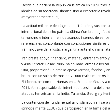
Desde que naciera la República Islámica en 1979, tras l
ideales de su teocracia islámica sino a exportar la rev
(mayoritariamente suní).
La actitud militante del régimen de Teherán y sus postu
internacional de dicho país. La última Cumbre de Jefes 
terrorismo e interferir en los asuntos internos de vari
referencia es concordante con conclusiones similares de
Irán, inclusive de la Justicia argentina ante el criminal 
Irán presta apoyo financiero, material, entrenamiento y
y Asia Central: Desde 2006, ha enviado armas a los tal
Siria, proporcionó un amplio apoyo (armas, fondos y e
brutal con un saldo de más de 70.000 civiles muertos; 
El Líbano, así como a Hamas en la Franja de Gaza y a ot
2011, fue responsable del intento de asesinato del em
ataques terroristas en la India, Tailandia, Georgia y Keni
La contención del fundamentalismo islámico iraní será 
(principalmente EEUU) que participaron en la firma del 