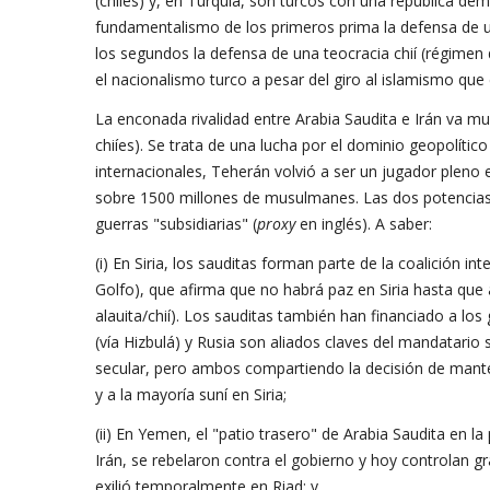
(chiíes) y, en Turquía, son turcos con una república de
fundamentalismo de los primeros prima la defensa de un
los segundos la defensa de una teocracia chií (régimen 
el nacionalismo turco a pesar del giro al islamismo que
La enconada rivalidad entre Arabia Saudita e Irán va mu
chiíes). Se trata de una lucha por el dominio geopolític
internacionales, Teherán volvió a ser un jugador pleno 
sobre 1500 millones de musulmanes. Las dos potencias 
guerras "subsidiarias" (
proxy
en inglés). A saber:
(i) En Siria, los sauditas forman parte de la coalición i
Golfo), que afirma que no habrá paz en Siria hasta que
alauita/chií). Los sauditas también han financiado a los 
(vía Hizbulá) y Rusia son aliados claves del mandatario 
secular, pero ambos compartiendo la decisión de manten
y a la mayoría suní en Siria;
(ii) En Yemen, el "patio trasero" de Arabia Saudita en la 
Irán, se rebelaron contra el gobierno y hoy controlan g
exilió temporalmente en Riad; y