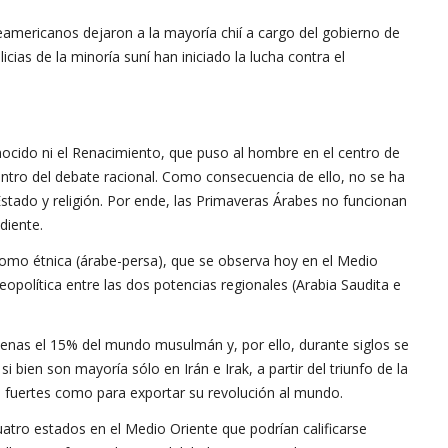
rteamericanos dejaron a la mayoría chií a cargo del gobierno de
ias de la minoría suní han iniciado la lucha contra el
conocido ni el Renacimiento, que puso al hombre en el centro de
 centro del debate racional. Como consecuencia de ello, no se ha
tado y religión. Por ende, las Primaveras Árabes no funcionan
diente.
) como étnica (árabe-persa), que se observa hoy en el Medio
opolítica entre las dos potencias regionales (Arabia Saudita e
penas el 15% del mundo musulmán y, por ello, durante siglos se
 bien son mayoría sólo en Irán e Irak, a partir del triunfo de la
te fuertes como para exportar su revolución al mundo.
uatro estados en el Medio Oriente que podrían calificarse