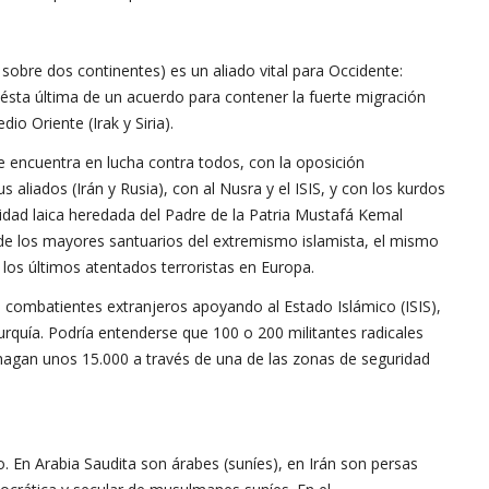
 sobre dos continentes) es un aliado vital para Occidente:
ésta última de un acuerdo para contener la fuerte migración
o Oriente (Irak y Siria).
e encuentra en lucha contra todos, con la oposición
s aliados (Irán y Rusia), con al Nusra y el ISIS, y con los kurdos
alidad laica heredada del Padre de la Patria Mustafá Kemal
 de los mayores santuarios del extremismo islamista, el mismo
los últimos atentados terroristas en Europa.
0 combatientes extranjeros apoyando al Estado Islámico (ISIS),
Turquía. Podría entenderse que 100 o 200 militantes radicales
 hagan unos 15.000 a través de una de las zonas de seguridad
go. En Arabia Saudita son árabes (suníes), en Irán son persas