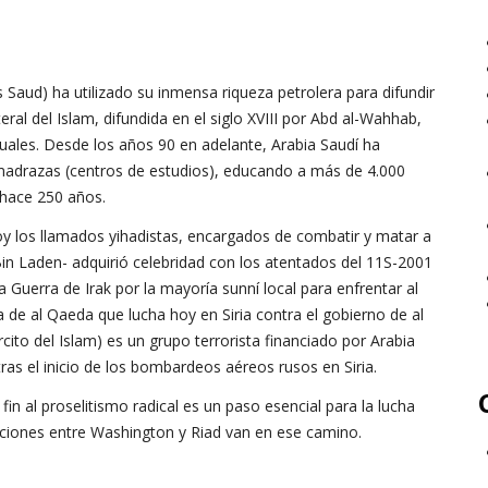
 Saud) ha utilizado su inmensa riqueza petrolera para difundir
iteral del Islam, difundida en el siglo XVIII por Abd al-Wahhab,
ctuales. Desde los años 90 en adelante, Arabia Saudí ha
 madrazas (centros de estudios), educando a más de 4.000
 hace 250 años.
 los llamados yihadistas, encargados de combatir y matar a
Bin Laden- adquirió celebridad con los atentados del 11S-2001
 Guerra de Irak por la mayoría sunní local para enfrentar al
ma de al Qaeda que lucha hoy en Siria contra el gobierno de al
rcito del Islam) es un grupo terrorista financiado por Arabia
tras el inicio de los bombardeos aéreos rusos en Siria.
fin al proselitismo radical es un paso esencial para la lucha
laciones entre Washington y Riad van en ese camino.