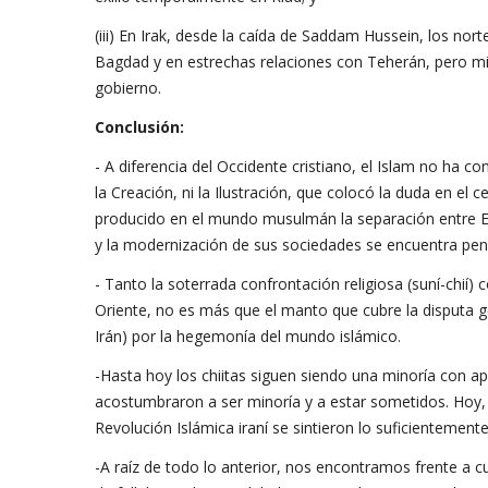
(iii) En Irak, desde la caída de Saddam Hussein, los no
Bagdad y en estrechas relaciones con Teherán, pero milic
gobierno.
Conclusión:
- A diferencia del Occidente cristiano, el Islam no ha 
la Creación, ni la Ilustración, que colocó la duda en el
producido en el mundo musulmán la separación entre Es
y la modernización de sus sociedades se encuentra pen
- Tanto la soterrada confrontación religiosa (suní-chií
Oriente, no es más que el manto que cubre la disputa ge
Irán) por la hegemonía del mundo islámico.
-Hasta hoy los chiitas siguen siendo una minoría con a
acostumbraron a ser minoría y a estar sometidos. Hoy, si
Revolución Islámica iraní se sintieron lo suficientemen
-A raíz de todo lo anterior, nos encontramos frente a c