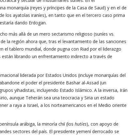
mocrática y secular de musulmanes suníes. En el
a monarquía (reyes y príncipes de la Casa de Saud) y en el de
de los ayatolas iraníes), en tanto que en el tercero caso prima
 estaría dando Erdogan.
cho más allá de un mero sectarismo religioso (suníes vs.
o de la región ahora que, tras el levantamiento de las sanciones
en el tablero mundial, donde pugna con Riad por el liderazgo
están librando un enfrentamiento indirecto a través de
nternacional liderada por Estados Unidos (incluye monarquías del
 abandone el poder el presidente Bashar al-Assad (un
grupos yihadistas, incluyendo Estado Islámico. A la inversa, Irán
sirio, aunque Teherán sea una teocracia y Siria un estado
er a raya a Israel, a los norteamericanos en el Medio oriente
península arábiga, la minoría chií (los
hutíes
), con apoyo de
randes sectores del país. El presidente yemení derrocado se