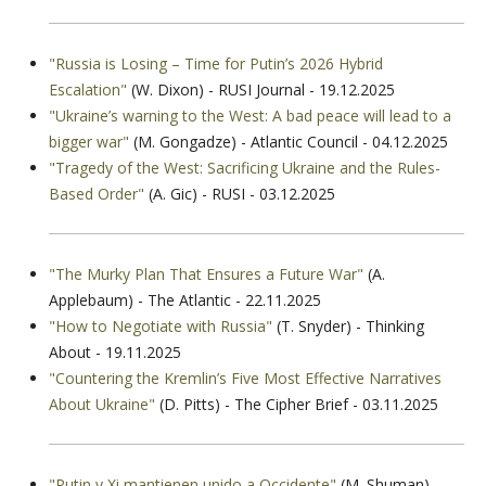
"Russia is Losing – Time for Putin’s 2026 Hybrid
Escalation"
(W. Dixon) - RUSI Journal - 19.12.2025
"Ukraine’s warning to the West: A bad peace will lead to a
bigger war"
(M. Gongadze) - Atlantic Council - 04.12.2025
"Tragedy of the West: Sacrificing Ukraine and the Rules-
Based Order"
(A. Gic) - RUSI - 03.12.2025
"The Murky Plan That Ensures a Future War"
(A.
Applebaum) - The Atlantic - 22.11.2025
"How to Negotiate with Russia"
(T. Snyder) - Thinking
About - 19.11.2025
"Countering the Kremlin’s Five Most Effective Narratives
About Ukraine"
(D. Pitts) - The Cipher Brief - 03.11.2025
"Putin y Xi mantienen unido a Occidente"
(M. Shuman) -