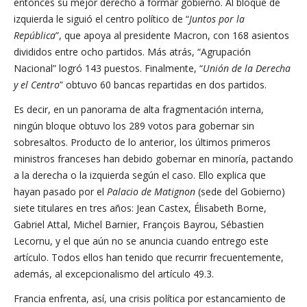
entonces su mejor derecho a formar gobierno. Al bloque de
izquierda le siguió el centro político de “
Juntos por la
República
”, que apoya al presidente Macron, con 168 asientos
divididos entre ocho partidos. Más atrás, “Agrupación
Nacional” logró 143 puestos. Finalmente, “
Unión de la Derecha
y el Centro
” obtuvo 60 bancas repartidas en dos partidos.
Es decir, en un panorama de alta fragmentación interna,
ningún bloque obtuvo los 289 votos para gobernar sin
sobresaltos. Producto de lo anterior, los últimos primeros
ministros franceses han debido gobernar en minoría, pactando
a la derecha o la izquierda según el caso. Ello explica que
hayan pasado por el
Palacio de Matignon
(sede del Gobierno)
siete titulares en tres años: Jean Castex, Élisabeth Borne,
Gabriel Attal, Michel Barnier, François Bayrou, Sébastien
Lecornu, y el que aún no se anuncia cuando entrego este
artículo. Todos ellos han tenido que recurrir frecuentemente,
además, al excepcionalismo del artículo 49.3.
Francia enfrenta, así, una crisis política por estancamiento de