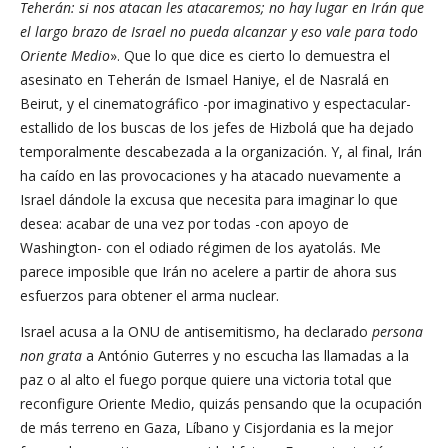
Teherán: si nos atacan les atacaremos; no hay lugar en Irán que
el largo brazo de Israel no pueda alcanzar y eso vale para todo
Oriente Medio
». Que lo que dice es cierto lo demuestra el
asesinato en Teherán de Ismael Haniye, el de Nasralá en
Beirut, y el cinematográfico -por imaginativo y espectacular-
estallido de los buscas de los jefes de Hizbolá que ha dejado
temporalmente descabezada a la organización. Y, al final, Irán
ha caído en las provocaciones y ha atacado nuevamente a
Israel dándole la excusa que necesita para imaginar lo que
desea: acabar de una vez por todas -con apoyo de
Washington- con el odiado régimen de los ayatolás. Me
parece imposible que Irán no acelere a partir de ahora sus
esfuerzos para obtener el arma nuclear.
Israel acusa a la ONU de antisemitismo, ha declarado
persona
non grata
a António Guterres y no escucha las llamadas a la
paz o al alto el fuego porque quiere una victoria total que
reconfigure Oriente Medio, quizás pensando que la ocupación
de más terreno en Gaza, Líbano y Cisjordania es la mejor