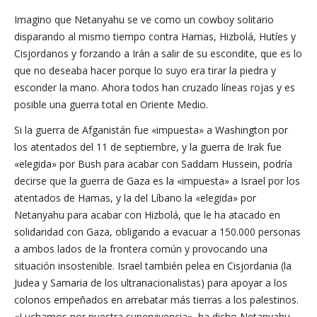
Imagino que Netanyahu se ve como un cowboy solitario
disparando al mismo tiempo contra Hamas, Hizbolá, Hutíes y
Cisjordanos y forzando a Irán a salir de su escondite, que es lo
que no deseaba hacer porque lo suyo era tirar la piedra y
esconder la mano. Ahora todos han cruzado líneas rojas y es
posible una guerra total en Oriente Medio.
Si la guerra de Afganistán fue «impuesta» a Washington por
los atentados del 11 de septiembre, y la guerra de Irak fue
«elegida» por Bush para acabar con Saddam Hussein, podría
decirse que la guerra de Gaza es la «impuesta» a Israel por los
atentados de Hamas, y la del Líbano la «elegida» por
Netanyahu para acabar con Hizbolá, que le ha atacado en
solidaridad con Gaza, obligando a evacuar a 150.000 personas
a ambos lados de la frontera común y provocando una
situación insostenible. Israel también pelea en Cisjordania (la
Judea y Samaria de los ultranacionalistas) para apoyar a los
colonos empeñados en arrebatar más tierras a los palestinos.
«Luchamos por nuestra supervivencia», ha dicho Netanyahu