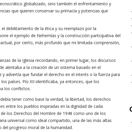
tecnocrático globalizado, sino también el enfrentamiento y
encias que quieren conservar su primacía y potencias que
 el debilitamiento de la ética y su reemplazo por la
pone el ejemplo de Nehemías y la construcción participativa del
ctual, por cierto, más profundo que mi limitada comprensión,
nzas de la Iglesia recordando, en primer lugar, los discursos
nde alentaba a la creación de un sistema basado en el
z y advertía que fundar el derecho en el interés o la fuerza para
os países. Pío XII identificaba, ya entonces, que los
 los conflictos.
n debía tener como base la verdad, la libertad, los derechos
s entre los pueblos inspiradas en la dignidad de cada
sal de los Derechos del Hombre de 1948 como uno de los
ana universal como ideal compartido, una de las más altas
no del progreso moral de la humanidad.