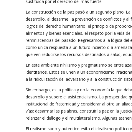
sustituida por el derecho del más fuerte.
La construcción de la paz pasó a un segundo plano. La
desarrollo, al desarme, la prevención de conflictos y a
logros del derecho humanitario, el principio de proporc
alimentos y bienes esenciales, el respeto por la vida de 
reminiscencias del pasado. Regresamos a la lógica del e
como única respuesta a un futuro incierto o a amenaza
que ven reducirse los recursos destinados a salud, educa
En este ambiente nihilismo y pragmatismo se entrelazan
identitarios. Estos se unen a un economicismo irracional,
a la ridiculización del adversario y a la construcción si
Sin embargo, es la política y no la economía la que de
desarrollo y supere el asistencialismo. La prosperidad 
institucional de fraternidad y considerar al otro un al
vías: desarmar las palabras, construir la paz en la justic
relanzar el diálogo y el multilateralismo. Algunas atañen
El realismo sano y auténtico evita el idealismo polític