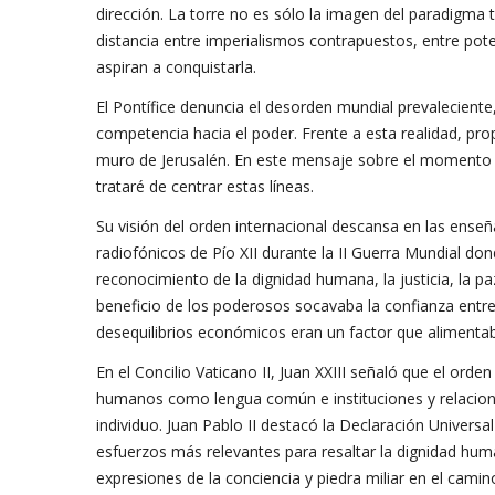
dirección. La torre no es sólo la imagen del paradigma 
distancia entre imperialismos contrapuestos, entre pot
aspiran a conquistarla.
El Pontífice denuncia el desorden mundial prevaleciente,
competencia hacia el poder. Frente a esta realidad, pro
muro de Jerusalén. En este mensaje sobre el momento a
trataré de centrar estas líneas.
Su visión del orden internacional descansa en las enseña
radiofónicos de Pío XII durante la II Guerra Mundial do
reconocimiento de la dignidad humana, la justicia, la pa
beneficio de los poderosos socavaba la confianza entre l
desequilibrios económicos eran un factor que alimentaba
En el Concilio Vaticano II, Juan XXIII señaló que el orde
humanos como lengua común e instituciones y relacione
individuo. Juan Pablo II destacó la Declaración Univer
esfuerzos más relevantes para resaltar la dignidad hum
expresiones de la conciencia y piedra miliar en el cami