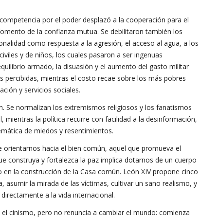
 competencia por el poder desplazó a la cooperación para el
l fomento de la confianza mutua. Se debilitaron también los
ionalidad como respuesta a la agresión, el acceso al agua, a los
civiles y de niños, los cuales pasaron a ser ingenuas
quilibrio armado, la disuasión y el aumento del gasto militar
s percibidas, mientras el costo recae sobre los más pobres
ción y servicios sociales.
. Se normalizan los extremismos religiosos y los fanatismos
 mientras la política recurre con facilidad a la desinformación,
stemática de miedos y resentimientos.
be orientarnos hacia el bien común, aquel que promueva el
que construya y fortalezca la paz implica dotarnos de un cuerpo
iado en la construcción de la Casa común. León XIV propone cinco
ia, asumir la mirada de las víctimas, cultivar un sano realismo, y
 directamente a la vida internacional.
o y el cinismo, pero no renuncia a cambiar el mundo: comienza