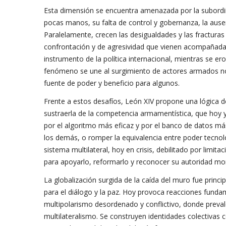
Esta dimensión se encuentra amenazada por la subordin
pocas manos, su falta de control y gobernanza, la ausen
Paralelamente, crecen las desigualdades y las fracturas
confrontación y de agresividad que vienen acompañada
instrumento de la política internacional, mientras se ero
fenómeno se une al surgimiento de actores armados no
fuente de poder y beneficio para algunos.
Frente a estos desafíos, León XIV propone una lógica de
sustraerla de la competencia armamentística, que hoy ya
por el algoritmo más eficaz y por el banco de datos má
los demás, o romper la equivalencia entre poder tecnol
sistema multilateral, hoy en crisis, debilitado por limit
para apoyarlo, reformarlo y reconocer su autoridad mor
La globalización surgida de la caída del muro fue princ
para el diálogo y la paz. Hoy provoca reacciones fundame
multipolarismo desordenado y conflictivo, donde prevale
multilateralismo. Se construyen identidades colectivas 