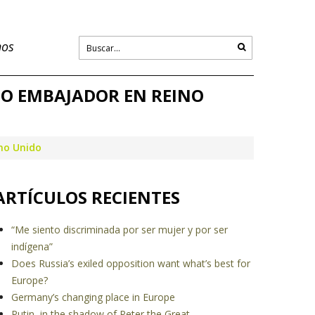
nos
MO EMBAJADOR EN REINO
no Unido
ARTÍCULOS RECIENTES
“Me siento discriminada por ser mujer y por ser
indígena”
Does Russia’s exiled opposition want what’s best for
Europe?
Germany’s changing place in Europe
Putin, in the shadow of Peter the Great