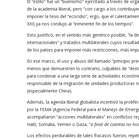
El “estilo” fue un “buenismo” ejercitado a través de org
de la academia liberal, pero “con cargo a los contribuy
imponer la tesis del “ecocidio”, ergo, que el calentamie
XXI) ya nos condujo al “inminente fin de los tiempos”.
Esto justificó, en el sentido más genérico posible, “l
internacionales” y tratados multilaterales cuyos resultad
de los países para imponer más restricciones, más imp
En ese marco, el uso y abuso del llamado “principio prec
menos que demuestren lo contrario, culpables de “destru
para condenar a una larga serie de actividades económi
responsable de la migración de unidades productoras n
(especialmente China).
Además, la agenda liberal globalista incentivó la proli
por la FEMA (Agencia Federal para el Manejo de Emerg
acompañaron “acciones multilaterales” en conflictos re
Haití, Somalia, Yemen o Gaza, “
a final de cuentas no hi
Los efectos perdurables de tales fracasos fueron, repe