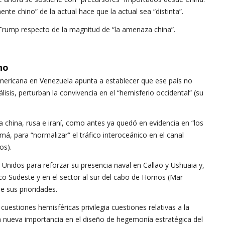
e chino” de la actual hace que la actual sea “distinta”.
 Trump respecto de la magnitud de “la amenaza china”.
no
americana en Venezuela apunta a establecer que ese país no
isis, perturban la convivencia en el “hemisferio occidental” (su
ncia china, rusa e iraní, como antes ya quedó en evidencia en “los
, para “normalizar” el tráfico interoceánico en el canal
os).
idos para reforzar su presencia naval en Callao y Ushuaia y,
ico Sudeste y en el sector al sur del cabo de Hornos (Mar
e sus prioridades.
uestiones hemisféricas privilegia cuestiones relativas a la
a nueva importancia en el diseño de hegemonía estratégica del