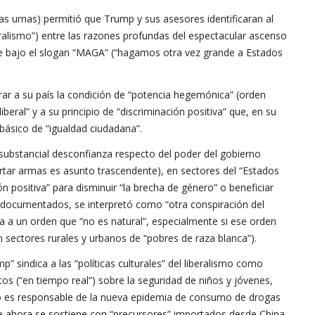
las urnas) permitió que Trump y sus asesores identificaran al
ralismo”) entre las razones profundas del espectacular ascenso
ue bajo el slogan “MAGA” (“hagamos otra vez grande a Estados
ar a su país la condición de “potencia hegemónica” (orden
liberal” y a su principio de “discriminación positiva” que, en su
o básico de “igualdad ciudadana”.
substancial desconfianza respecto del poder del gobierno
ortar armas es asunto trascendente), en sectores del “Estados
n positiva” para disminuir “la brecha de género” o beneficiar
indocumentados, se interpretó como “otra conspiración del
a a un orden que “no es natural”, especialmente si ese orden
ectores rurales y urbanos de “pobres de raza blanca”).
” sindica a las “políticas culturales” del liberalismo como
os (“en tiempo real”) sobre la seguridad de niños y jóvenes,
ismo es responsable de la nueva epidemia de consumo de drogas
 ahora se sostiene con “precursores” importados desde China.