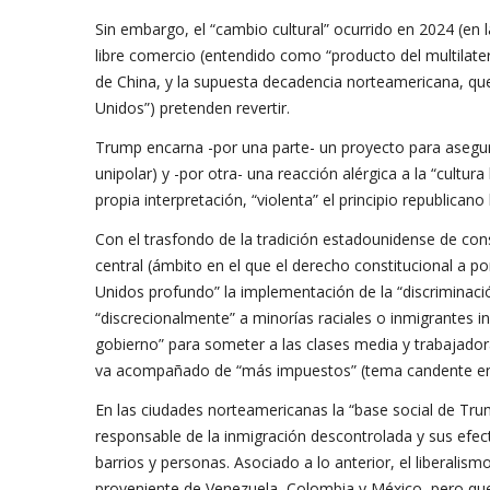
Sin embargo, el “cambio cultural” ocurrido en 2024 (en 
libre comercio (entendido como “producto del multilate
de China, y la supuesta decadencia norteamericana, q
Unidos”) pretenden revertir.
Trump encarna -por una parte- un proyecto para asegur
unipolar) y -por otra- una reacción alérgica a la “cultura 
propia interpretación, “violenta” el principio republican
Con el trasfondo de la tradición estadounidense de con
central (ámbito en el que el derecho constitucional a p
Unidos profundo” la implementación de la “discriminació
“discrecionalmente” a minorías raciales o inmigrantes 
gobierno” para someter a las clases media y trabajador
va acompañado de “más impuestos” (tema candente en s
En las ciudades norteamericanas la “base social de Trump
responsable de la inmigración descontrolada y sus efect
barrios y personas. Asociado a lo anterior, el liberal
proveniente de Venezuela, Colombia y México, pero que