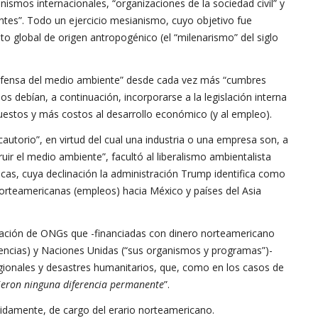
anismos internacionales, “organizaciones de la sociedad civil” y
entes”. Todo un ejercicio mesianismo, cuyo objetivo fue
nto global de origen antropogénico (el “milenarismo” del siglo
a defensa del medio ambiente” desde cada vez más “cumbres
os debían, a continuación, incorporarse a la legislación interna
uestos y más costos al desarrollo económico (y al empleo).
autorio”, en virtud del cual una industria o una empresa son, a
ir el medio ambiente”, facultó al liberalismo ambientalista
cas, cuya declinación la administración Trump identifica como
orteamericanas (empleos) hacia México y países del Asia
feración de ONGs que -financiadas con dinero norteamericano
encias) y Naciones Unidas (“sus organismos y programas”)-
gionales y desastres humanitarios, que, como en los casos de
cieron ninguna diferencia permanente
”.
tidamente, de cargo del erario norteamericano.