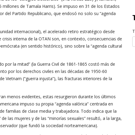
75 millones de Tamala Harris). Se impuso en 31 de los Estados
erior del Partido Republicano, que endosó no solo su “agenda
T
unidad internacional), el acelerado retiro estratégico desde
e crisis interna de la OTAN son, en contexto, consecuencias de
 Demócrata (en sentido histórico), sino sobre la “agenda cultural
dido por la mitad” (la Guerra Civil de 1861-1865 costó más de
ento por los derechos civiles en las décadas de 1950-60
de Vietnam (“guerra injusta”), las fracturas interiores de la
ran menos evidentes, estas resurgieron durante los últimos
teamericana impuso su propia “agenda valórica” centrada en
 de familias de clase media y trabajadora. Todo indica que la
” de las mujeres y de las “minorías sexuales” resultó, a la larga,
onservador (que fundó la sociedad norteamericana).