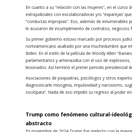
En cuanto a su “relación con las mujeres”, en el curso 
extrajudiciales con excolaboradoras y/o “exparejas’ que
“conductas impropias”. Eso, además de innumerables pr
le acusaron de incumplimiento de contratos, negocios 
Su primer gobierno estuvo marcado por procesos judici
norteamericano asaltado por una muchedumbre que inten
Biden. En el estilo de la película de Woody Allen “Banan
parlamentarios y amenazaba con el uso de explosivos, 
lesionados. Así terminó el primer periodo presidencial
Asociaciones de psiquiatras, psicólogos y otros experto
diagnosticarle misoginia, impulsividad y narcisismo, su
sociópata”. Nada de eso impidió su regreso al poder en
Trump como fenómeno cultural-ideológico
abstracto
En noviembre de 2024 Trump fue reelecto con la mayoría