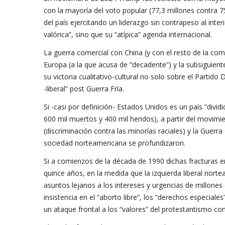
con la mayoría del voto popular (77,3 millones contra 
del país ejercitando un liderazgo sin contrapeso al int
valórica”, sino que su “atípica” agenda internacional.
La guerra comercial con China (y con el resto de la com
Europa (a la que acusa de “decadente”) y la subsiguient
su victoria cualitativo-cultural no solo sobre el Partido
-liberal” post Guerra Fría.
Si -casi por definición- Estados Unidos es un país “divi
600 mil muertos y 400 mil heridos), a partir del movimi
(discriminación contra las minorías raciales) y la Guerra 
sociedad norteamericana se profundizaron.
Si a comienzos de la década de 1990 dichas fracturas e
quince años, en la medida que la izquierda liberal nor
asuntos lejanos a los intereses y urgencias de millones
insistencia en el “aborto libre“, los “derechos especiales
un ataque frontal a los “valores” del protestantismo c