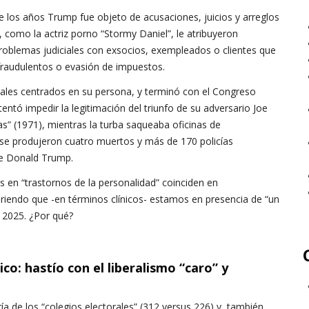
de los años Trump fue objeto de acusaciones, juicios y arreglos
, como la actriz porno “Stormy Daniel”, le atribuyeron
oblemas judiciales con exsocios, exempleados o clientes que
fraudulentos o evasión de impuestos.
ales centrados en su persona, y terminó con el Congreso
tó impedir la legitimación del triunfo de su adversario Joe
as” (1971), mientras la turba saqueaba oficinas de
se produjeron cuatro muertos y más de 170 policías
 de Donald Trump.
s en “trastornos de la personalidad” coinciden en
giriendo que -en términos clínicos- estamos en presencia de “un
 2025. ¿Por qué?
: hastío con el liberalismo “caro” y
 de los “colegios electorales” (312 versus 226) y, también,