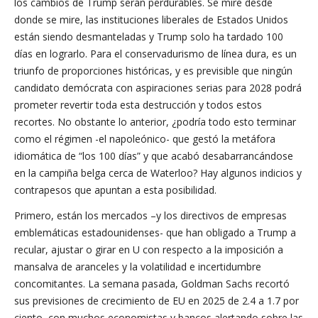
los cambios de Trump serán perdurables. Se mire desde
donde se mire, las instituciones liberales de Estados Unidos
están siendo desmanteladas y Trump solo ha tardado 100
días en lograrlo. Para el conservadurismo de línea dura, es un
triunfo de proporciones históricas, y es previsible que ningún
candidato demócrata con aspiraciones serias para 2028 podrá
prometer revertir toda esta destrucción y todos estos
recortes. No obstante lo anterior, ¿podría todo esto terminar
como el régimen -el napoleónico- que gestó la metáfora
idiomática de “los 100 días” y que acabó desabarrancándose
en la campiña belga cerca de Waterloo? Hay algunos indicios y
contrapesos que apuntan a esta posibilidad.
Primero, están los mercados –y los directivos de empresas
emblemáticas estadounidenses- que han obligado a Trump a
recular, ajustar o girar en U con respecto a la imposición a
mansalva de aranceles y la volatilidad e incertidumbre
concomitantes. La semana pasada, Goldman Sachs recortó
sus previsiones de crecimiento de EU en 2025 de 2.4 a 1.7 por
ciento, con muchos economistas y bancos alertando sobre las