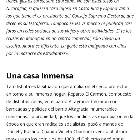
tienen gustos caros, sólo Laureano. No son ostentosos en
Nicaragua, si quieren casa lujosa en Costa Rica y España van a
las que tiene el ex presidente del Consejo Supremo Electoral, que
dicen es su testaferro. Tampoco se les ve mucho ni publican casi
fotos en redes sociales de sus viajes y otras actividades. Si te los
cruzas en Managua en un centro comercial, sólo llevan un
escolta. Ahora es diferente. La gente está indignada con ellos
por la masacre de estudiantes
».
Una casa inmensa
Tan distinta es la situación que ampliaron el cerco protector
en torno a su inmenso hogar, Reparto El Carmen, compuesto
de distintas casas, en el barrio Altagracia. Cerraron con
barricadas y policías del barrio Altagracia innumerables
manzanas. La propiedad, que los sandinistas expropiaron en la
época en que eran radicales socialistas, pasó a manos de
Daniel y Rosario. Cuando Violeta Chamorro venció al otrora
marxista en los comicios de 1989, el Gobierno pagó por el