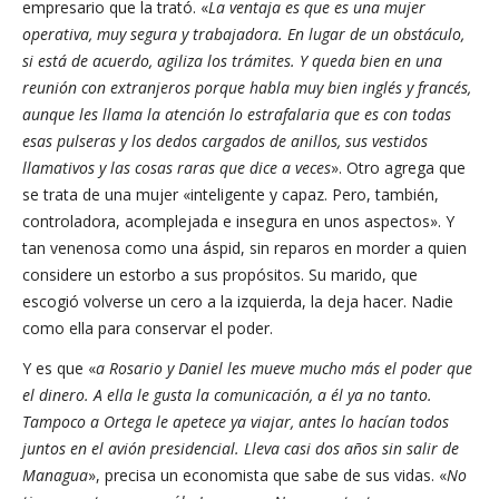
empresario que la trató. «
La ventaja es que es una mujer
operativa, muy segura y trabajadora. En lugar de un obstáculo,
si está de acuerdo, agiliza los trámites. Y queda bien en una
reunión con extranjeros porque habla muy bien inglés y francés,
aunque les llama la atención lo estrafalaria que es con todas
esas pulseras y los dedos cargados de anillos, sus vestidos
llamativos y las cosas raras que dice a veces
». Otro agrega que
se trata de una mujer «inteligente y capaz. Pero, también,
controladora, acomplejada e insegura en unos aspectos». Y
tan venenosa como una áspid, sin reparos en morder a quien
considere un estorbo a sus propósitos. Su marido, que
escogió volverse un cero a la izquierda, la deja hacer. Nadie
como ella para conservar el poder.
Y es que «
a Rosario y Daniel les mueve mucho más el poder que
el dinero.
A ella le gusta la comunicación, a él ya no tanto.
Tampoco a Ortega le apetece ya
viajar, antes lo hacían todos
juntos en el avión presidencial. Lleva casi dos años sin salir de
Managua
», precisa un economista que sabe de sus vidas. «
No