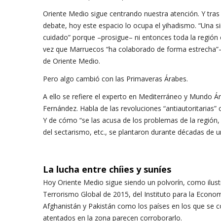
Oriente Medio sigue centrando nuestra atención. Y tras
debate, hoy este espacio lo ocupa el yihadismo. “Una s
cuidado” porque –prosigue– ni entonces toda la región era
vez que Marruecos “ha colaborado de forma estrecha”–, 
de Oriente Medio.
Pero algo cambió con las Primaveras Árabes.
A ello se refiere el experto en Mediterráneo y Mundo Á
Fernández. Habla de las revoluciones “antiautoritarias
Y de cómo “se las acusa de los problemas de la región, 
del sectarismo, etc., se plantaron durante décadas de u
La lucha entre chíies y suníes
Hoy Oriente Medio sigue siendo un polvorín, como ilustra 
Terrorismo Global de 2015, del Instituto para la Economí
Afghanistán y Pakistán como los países en los que se co
atentados en la zona parecen corroborarlo.