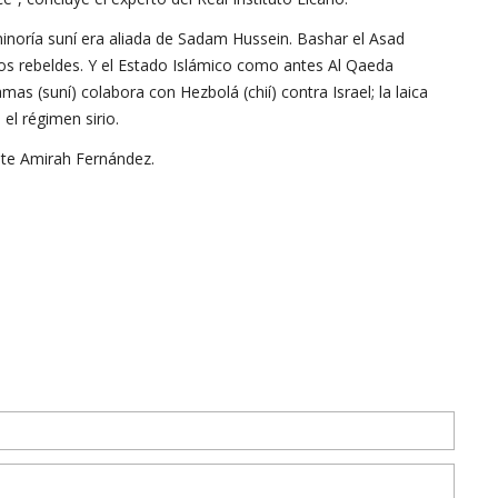
 minoría suní era aliada de Sadam Hussein. Bashar el Asad
los rebeldes. Y el Estado Islámico como antes Al Qaeda
as (suní) colabora con Hezbolá (chií) contra Israel; la laica
 el régimen sirio.
pite Amirah Fernández.