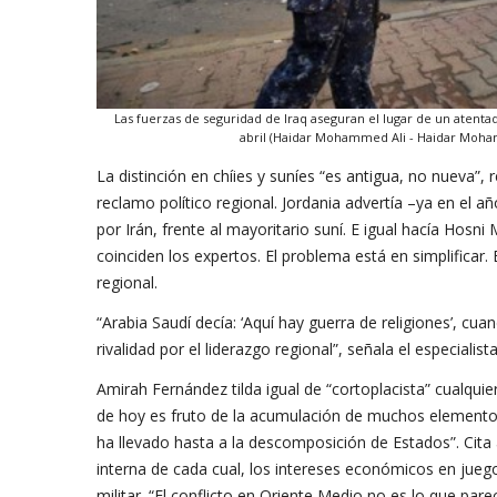
Las fuerzas de seguridad de Iraq aseguran el lugar de un atenta
abril (Haidar Mohammed Ali - Haidar Moha
La distinción en chíies y suníes “es antigua, no nueva”,
reclamo político regional. Jordania advertía –ya en el a
por Irán, frente al mayoritario suní. E igual hacía Hosn
coinciden los expertos. El problema está en simplificar
regional.
“Arabia Saudí decía: ‘Aquí hay guerra de religiones’, cu
rivalidad por el liderazgo regional”, señala el especialist
Amirah Fernández tilda igual de “cortoplacista” cualquier 
de hoy es fruto de la acumulación de muchos elementos
ha llevado hasta a la descomposición de Estados”. Cita a
interna de cada cual, los intereses económicos en juego,
militar. “El conflicto en Oriente Medio no es lo que pare