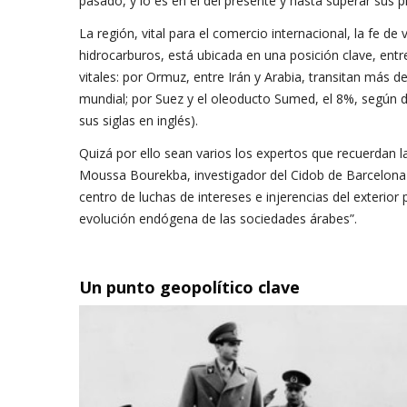
pasado, y lo es en el del presente y hasta superar sus p
La región, vital para el comercio internacional, la fe d
hidrocarburos, está ubicada en una posición clave, entre
vitales: por Ormuz, entre Irán y Arabia, transitan más de
mundial; por Suez y el oleoducto Sumed, el 8%, según d
sus siglas en inglés).
Quizá por ello sean varios los expertos que recuerdan l
Moussa Bourekba, investigador del Cidob de Barcelona 
centro de luchas de intereses e injerencias del exterior
evolución endógena de las sociedades árabes”.
Un punto geopolítico clave