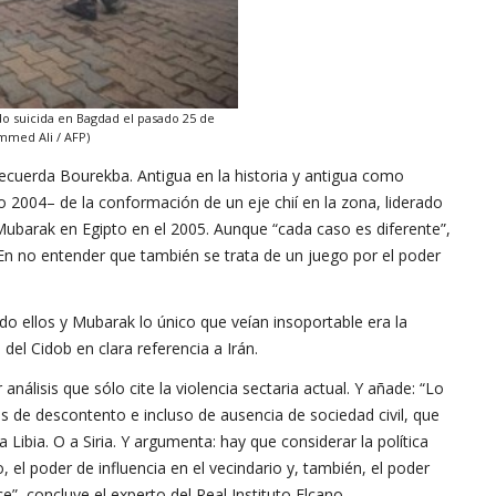
do suicida en Bagdad el pasado 25 de
mmed Ali / AFP)
 recuerda Bourekba. Antigua en la historia y antigua como
ño 2004– de la conformación de un eje chií en la zona, liderado
i Mubarak en Egipto en el 2005. Aunque “cada caso es diferente”,
. En no entender que también se trata de un juego por el poder
ando ellos y Mubarak lo único que veían insoportable era la
a del Cidob en clara referencia a Irán.
análisis que sólo cite la violencia sectaria actual. Y añade: “Lo
 de descontento e incluso de ausencia de sociedad civil, que
 Libia. O a Siria. Y argumenta: hay que considerar la política
 el poder de influencia en el vecindario y, también, el poder
ce”, concluye el experto del Real Instituto Elcano.