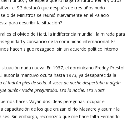
 del mundo, y se espera que lo hagan a futuro Kenia y otros
itivo, el SG destacó que después de tres años pudo
Consejo de Ministros se reunió nuevamente en el Palacio
ta para describir la situación?
l es el olvido de Haití, la indiferencia mundial, la mirada para
 inseguridad y cansancio de la comunidad internacional. Es
gunos hacen sigue rezagado, sin un acuerdo político interno
 situación nada nueva. En 1937, el dominicano Freddy Prestol
 El autor la mantuvo oculta hasta 1973, ya desaparecida la
ía el ladrón pies de seda. A veces de noche despertaba a algún
 ¿De quién? Nadie preguntaba. Era la noche. Era Haití
”.
debemos hacer. Vayan dos ideas peregrinas: ocupar el
a capacitación de los que cruzan el río Masacre y asumir la
 países. Sin embargo, reconozco que me hace falta Fernando