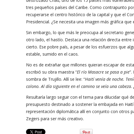
destrozado Chad, uno de los 15 países más vulnerables
tres pequeños países del Caribe. Como contrapunto pos
recuperarse el centro histórico de la capital y que el 
Presidencial. ¿Se necesita una imagen más gráfica que es
Sin embargo, lo que más le preocupa al secretario genera
otro lado, el hastío. Destaca una relación directa entre
cierto. Ese pobre país, a pesar de los esfuerzos que al
estable, sumido en el caos.
No es de extrañar que millones quieran escapar de esta
escribió su obra maestra “
El río Masacre se pasa a pie
”.
sombra de Trujillo. Allí se lee: “
Haití venía de noche. Ten
colono. Al día siguiente en el camino se veía una cabeza.
Resultaría largo seguir con el tema para dilucidar qué 
presupuesto destinado a sostener la embajada en Haití 
representación diplomática allí en conjunto con otros
Zegers para ser más creativo.