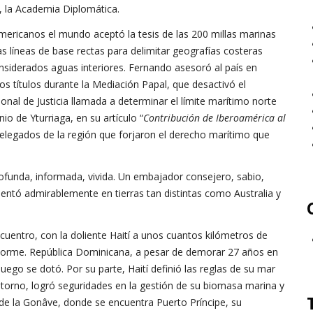
s, la Academia Diplomática.
oamericanos el mundo aceptó la tesis de las 200 millas marinas
as líneas de base rectas para delimitar geografías costeras
onsiderados aguas interiores. Fernando asesoró al país en
s títulos durante la Mediación Papal, que desactivó el
ional de Justicia llamada a determinar el límite marítimo norte
o de Yturriaga, en su artículo “
Contribución de Iberoamérica al
elegados de la región que forjaron el derecho marítimo que
ofunda, informada, vivida. Un embajador consejero, sabio,
sentó admirablemente en tierras tan distintas como Australia y
ncuentro, con la doliente Haití a unos cuantos kilómetros de
norme. República Dominicana, a pesar de demorar 27 años en
 luego se dotó. Por su parte, Haití definió las reglas de su mar
 entorno, logró seguridades en la gestión de su biomasa marina y
 de la Gonâve, donde se encuentra Puerto Príncipe, su