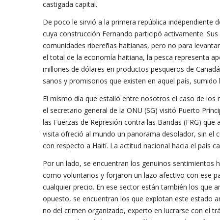
castigada capital.
De poco le sirvió a la primera república independiente 
cuya construcción Fernando participó activamente. Sus 1
comunidades ribereñas haitianas, pero no para levanta
el total de la economía haitiana, la pesca representa a
millones de dólares en productos pesqueros de Canadá.
sanos y promisorios que existen en aquel país, sumido 
El mismo día que estalló entre nosotros el caso de los n
el secretario general de la ONU (SG) visitó Puerto Prínc
las Fuerzas de Represión contra las Bandas (FRG) que 
visita ofreció al mundo un panorama desolador, sin el 
con respecto a Haití. La actitud nacional hacia el país c
Por un lado, se encuentran los genuinos sentimientos hu
como voluntarios y forjaron un lazo afectivo con ese paí
cualquier precio. En ese sector están también los que a
opuesto, se encuentran los que explotan este estado a
no del crimen organizado, experto en lucrarse con el t