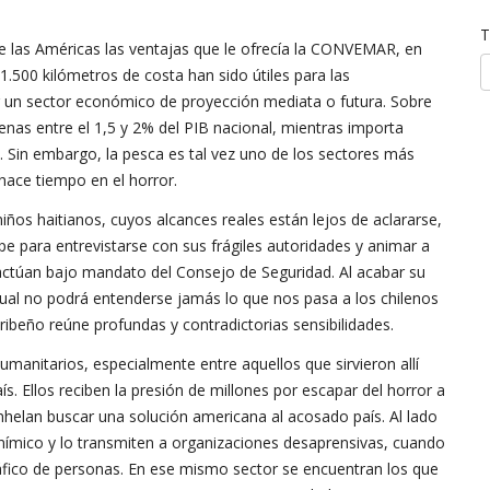
T
de las Américas las ventajas que le ofrecía la CONVEMAR, en
.500 kilómetros de costa han sido útiles para las
r un sector económico de proyección mediata o futura. Sobre
penas entre el 1,5 y 2% del PIB nacional, mientras importa
 Sin embargo, la pesca es tal vez uno de los sectores más
hace tiempo en el horror.
iños haitianos, cuyos alcances reales están lejos de aclararse,
ipe para entrevistarse con sus frágiles autoridades y animar a
actúan bajo mandato del Consejo de Seguridad. Al acabar su
cual no podrá entenderse jamás lo que nos pasa a los chilenos
aribeño reúne profundas y contradictorias sensibilidades.
manitarios, especialmente entre aquellos que sirvieron allí
s. Ellos reciben la presión de millones por escapar del horror a
nhelan buscar una solución americana al acosado país. Al lado
nímico y lo transmiten a organizaciones desaprensivas, cuando
ráfico de personas. En ese mismo sector se encuentran los que