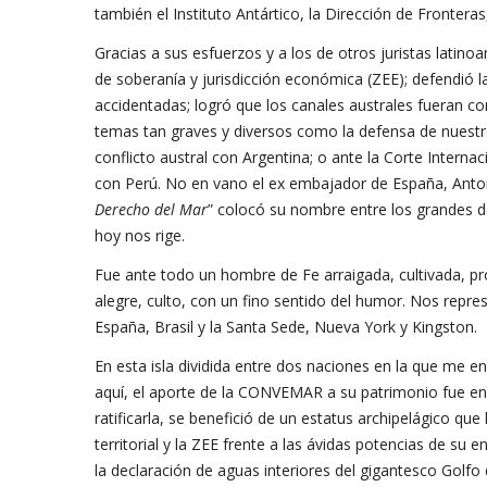
también el Instituto Antártico, la Dirección de Frontera
Gracias a sus esfuerzos y a los de otros juristas latin
de soberanía y jurisdicción económica (ZEE); defendió l
accidentadas; logró que los canales australes fueran c
temas tan graves y diversos como la defensa de nuestro
conflicto austral con Argentina; o ante la Corte Internac
con Perú. No en vano el ex embajador de España, Antoni
Derecho del Mar
” colocó su nombre entre los grandes d
hoy nos rige.
Fue ante todo un hombre de Fe arraigada, cultivada, pr
alegre, culto, con un fino sentido del humor. Nos repre
España, Brasil y la Santa Sede, Nueva York y Kingston.
En esta isla dividida entre dos naciones en la que me e
aquí, el aporte de la CONVEMAR a su patrimonio fue e
ratificarla, se benefició de un estatus archipelágico que
territorial y la ZEE frente a las ávidas potencias de su
la declaración de aguas interiores del gigantesco Golfo