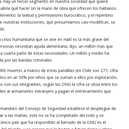
ma. Hay un tercer segmento en nuestra sociedad que quiere
abría qué hacer sin la mano de obra que ofrecen los haitianos.
emento: la laxitud y permisivismo burocrático, y el repentino
e nuestras instituciones, que presumíamos casi modélicas, se
do.
a crisis humanitaria que se vive en Haití es la más grave del
personas necesitan ayuda alimentaria, dijo, un millón más que
a cuarta parte de estas necesidades. Un millón y medio ha
a por las bandas criminales.
300 muertes a manos de estas pandillas (en Chile son 277, cifra
ados en un 50% por niños que se suman a ellos por explotación,
 son sus integrantes, según las ONG la cifra se sitúa entre los
cceden al armamento extranjero y pagan el entrenamiento que
el mandato del Consejo de Seguridad establece el despliegue de
 a las mafias, este no se ha completado del todo y se
l único país que ha respondido al llamado de la ONU es el