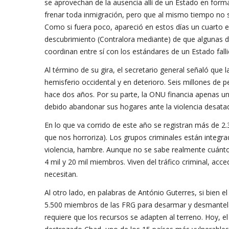
se aprovechan de la ausencia allí de un Estado en for
frenar toda inmigración, pero que al mismo tiempo no s
Como si fuera poco, apareció en estos días un cuarto el
descubrimiento (Contralora mediante) de que algunas d
coordinan entre sí con los estándares de un Estado falli
Al término de su gira, el secretario general señaló que l
hemisferio occidental y en deterioro. Seis millones de 
hace dos años. Por su parte, la ONU financia apenas un
debido abandonar sus hogares ante la violencia desatad
En lo que va corrido de este año se registran más de 2.
que nos horroriza). Los grupos criminales están integr
violencia, hambre. Aunque no se sabe realmente cuántos
4 mil y 20 mil miembros. Viven del tráfico criminal, a
necesitan.
Al otro lado, en palabras de António Guterres, si bien 
5.500 miembros de las FRG para desarmar y desmantelar
requiere que los recursos se adapten al terreno. Hoy, e