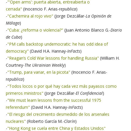
-
"'Open arms': puerta abierta, entreabierta o
cerrada"
(Inocencio F. Arias-r
epublica
)
-
"Cachemira al rojo vivo"
(Jorge Dezcállar-
La
Opinión de
Málaga
)
-
"Cuba: ¿reforma o violencia?"
(Juan Antonio Blanco G.-
Diario
de Cuba
)
-
"PM calls backstop undemocratic: he has odd idea of
democracy"
(David H.A. Hannay-
InFacts
)
-
"Reagan’s Cold War lessons for handling Russia"
(William H.
Courtney-
The Ukrainian Weekly
)
-
"Trump, para variar, en la picota"
(Inocencio F. Arias-
r
epublica
)
-
"Todos locos o por qué hay cada vez más payasos como
primeros ministros"
(Jorge Dezcállar-
El Confidencial
)
-
"We must learn lessons from the successful 1975
referendum"
(David H.A. Hannay-
InFacts
)
-
"El riesgo del crecimiento desmedido de los arsenales
nucleares"
(Roberto García M.-
Clarín
)
-
"Hong Kong se cuela entre China y Estados Unidos"