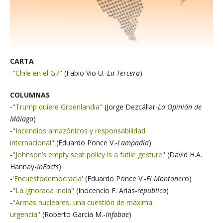
CARTA
-
"Chile en el G7"
(Fabio Vio U.-
La Tercera
)
COLUMNAS
-
"Trump quiere Groenlandia"
(Jorge Dezcállar-
La
Opinión de
Málaga
)
-
"Incendios amazónicos y responsabilidad
internacional"
(Eduardo Ponce V.-
Lampadia
)
-
"Johnson’s empty seat policy is a futile gesture"
(David H.A.
Hannay-
InFacts
)
-
'Encuestodemocracia'
(Eduardo Ponce V.-
El Montoner
o)
-
"La ignorada India"
(Inocencio F. Arias-r
epublica
)
-
"Armas nucleares, una cuestión de máxima
urgencia"
(Roberto García M.-
Infobae
)