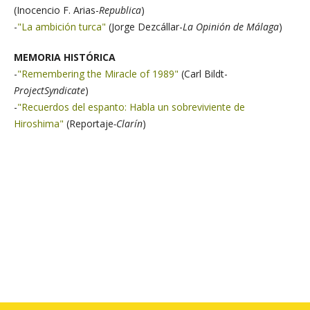
(Inocencio F. Arias-
R
epublica
)
-
"La ambición turca"
(Jorge Dezcállar-
La Opinión de Málaga
)
MEMORIA HISTÓRICA
-
"Remembering the Miracle of 1989"
(Carl Bildt-
ProjectSyndicate
)
-
"Recuerdos del espanto: Habla un sobreviviente de
Hiroshima"
(Reportaje
-Clarín
)