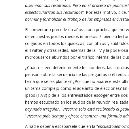
diseminar sus resultados. Pero en el proceso de publicarla
espectacularizan sus resultados
”. Por este motivo, dice, 
normar y formalizar el trabajo de las empresas encuest
El comentario precede en años a una práctica que no v
de encuestas por los medios impresos. Si bien su lectorí
colgados en todos los quioscos, con títulos y subtítul
el Twitter y otras redes, además de la TV y la poderosa 
microbuseros aburridos por el tráfico infernal de las ci
¿Cuántos leen detenidamente los sondeos, las crónicas 
piensan sobre la secuencia de las preguntas o el redu
tema que se les plantea? ¿Por qué no aparece este últ
un tema complejo como el adelanto de elecciones? En 
Ipsos (17/8) pide a los entrevistados escoger entre do
hemos escuchado en los audios de la reunión realizada e
hay nada irregular. Vizcarra solo está recibiendo el pe
”
Vizcarra pide tiempo y ofrece encontrar una fórmula adm
A nadie debería escapársele que en la “
encuestodemocra