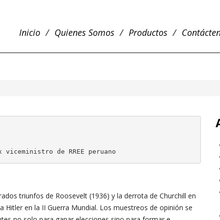
Inicio
Quienes Somos
Productos
Contácte
x viceministro de RREE peruano
rados triunfos de Roosevelt (1936) y la derrota de Churchill en
tra Hitler en la II Guerra Mundial. Los muestreos de opinión se
tes no solo para ganar elecciones sino para formar e