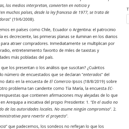
s, los medios interpretan, convierten en noticia y
T
“
en muchos países, desde la ley francesa de 1977, se trata de
adoras
” (19/6/2008).
emos en países como Chile, Ecuador o Argentina: el patrocinio
a es decreciente, las primeras planas se iluminan en los diarios
os para atraer compradores. Inmediatamente se multiplican por
radio, entretenimiento favorito de miles de taxistas y
udades más pobladas del país.
que los presentan o los análisis que suscitan? ¿Cuántos
cido número de encuestados que se declaran “
enterados
” del
imo dato en la encuesta de
El Comercio
-Ipsos (18/8/2019) sobre
otro problema tan candente como Tía María, la encuesta
EC
-
s respuestas que contienen afirmaciones muy alejadas de lo que
n Arequipa a iniciativa del propio Presidente: 1.
“En el audio no
dido de las autoridades locales. No asume ningún compromiso
”. 2.
inistrativa para revertir el proyecto
”.
cia
” que padecemos, los sondeos no reflejan lo que los