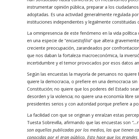
instrumentar opinión pública, preparar a los ciudadanos
adoptadas. Es una actividad generalmente regulada por
instituciones independientes y legalmente constituidas 
La omnipresencia de este fenómeno en la vida política 
en una especie de “
encuestofilia
” que altera gravement
creciente preocupación, zarandeados por confrontacion
que nos daban la fortaleza macroeconómica, la inversi
incertidumbre y el temor provocados por esos datos a
Según las encuestas la mayoría de peruanos no quiere be
quiere la democracia, o prefiere en una democracia sin
Constitución; no quiere que los poderes del Estado sean
desorden y la violencia; no quiere una economía libre s
presidentes serios y con autoridad porque prefiere a p
La facilidad con que se originan y enraízan estas perce
Tuesta Sobrevilla, afirmando que las encuestas son
“…r
son aquellas publicadas por los medios, las que tienen ca
conocidas por el gran público. Esto hace que los grande