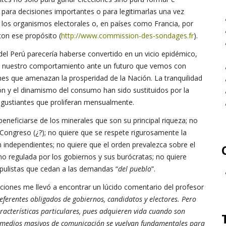
 para decisiones importantes o para legitimarlas una vez
 los organismos electorales o, en países como Francia, por
con ese propósito (
http://www.commission-des-sondages.fr
).
del Perú parecería haberse convertido en un vicio epidémico,
e nuestro comportamiento ante un futuro que vemos con
es que amenazan la prosperidad de la Nación. La tranquilidad
ón y el dinamismo del consumo han sido sustituidos por la
ngustiantes que proliferan mensualmente.
neficiarse de los minerales que son su principal riqueza; no
 Congreso (¿?); no quiere que se respete rigurosamente la
 independientes; no quiere que el orden prevalezca sobre el
ino regulada por los gobiernos y sus burócratas; no quiere
opulistas que cedan a las demandas “
del pueblo
”.
pciones me llevó a encontrar un lúcido comentario del profesor
eferentes obligados de gobiernos, candidatos y electores. Pero
racterísticas particulares, pues adquieren vida cuando son
s medios masivos de comunicación se vuelvan fundamentales para