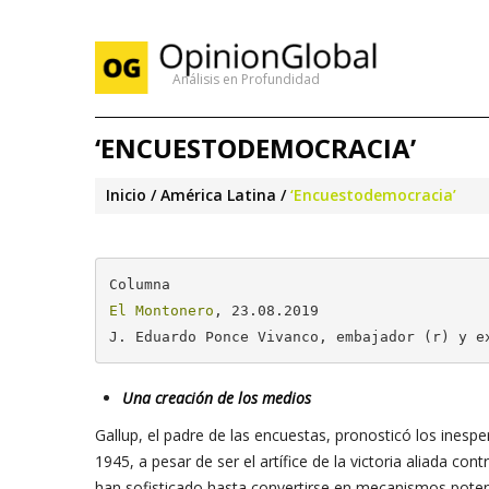
Análisis en Profundidad
‘ENCUESTODEMOCRACIA’
Inicio
América Latina
‘Encuestodemocracia’
El Montonero
, 23.08.2019

J. Eduardo Ponce Vivanco, embajador (r) y e
Una creación de los medios
Gallup, el padre de las encuestas, pronosticó los inespe
1945, a pesar de ser el artífice de la victoria aliada con
han sofisticado hasta convertirse en mecanismos poten