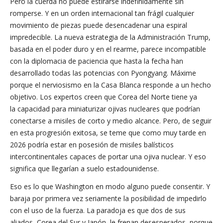
Pero la cuerda no puede estirarse indefinidamente sin
romperse. Y en un orden internacional tan frágil cualquier
movimiento de piezas puede desencadenar una espiral
impredecible. La nueva estrategia de la Administración Trump,
basada en el poder duro y en el rearme, parece incompatible
con la diplomacia de paciencia que hasta la fecha han
desarrollado todas las potencias con Pyongyang. Máxime
porque el nerviosismo en la Casa Blanca responde a un hecho
objetivo. Los expertos creen que Corea del Norte tiene ya
la capacidad para miniaturizar ojivas nucleares que podrían
conectarse a misiles de corto y medio alcance. Pero, de seguir
en esta progresión exitosa, se teme que como muy tarde en
2026 podría estar en posesión de misiles balísticos
intercontinentales capaces de portar una ojiva nuclear. Y eso
significa que llegarían a suelo estadounidense.
Eso es lo que Washington en modo alguno puede consentir. Y
baraja por primera vez seriamente la posibilidad de impedirlo
con el uso de la fuerza. La paradoja es que dos de sus
aliados, Corea del Sur y Japón, le frenan desesperados, porque