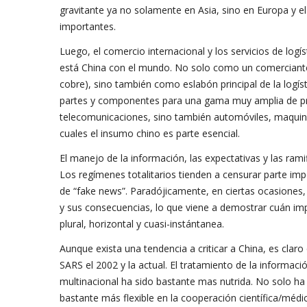
gravitante ya no solamente en Asia, sino en Europa y el
importantes.
Luego, el comercio internacional y los servicios de log
está China con el mundo. No solo como un comerciante 
cobre), sino también como eslabón principal de la logíst
partes y componentes para una gama muy amplia de pro
telecomunicaciones, sino también automóviles, maquinar
cuales el insumo chino es parte esencial.
El manejo de la información, las expectativas y las rami
Los regímenes totalitarios tienden a censurar parte im
de “fake news”. Paradójicamente, en ciertas ocasione
y sus consecuencias, lo que viene a demostrar cuán im
plural, horizontal y cuasi-instántanea.
Aunque exista una tendencia a criticar a China, es clar
SARS el 2002 y la actual. El tratamiento de la informa
multinacional ha sido bastante mas nutrida. No solo ha 
bastante más flexible en la cooperación científica/médica