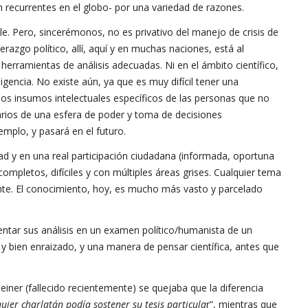
 recurrentes en el globo- por una variedad de razones.
le. Pero, sincerémonos, no es privativo del manejo de crisis de
erazgo político, allí, aquí y en muchas naciones, está al
erramientas de análisis adecuadas. Ni en el ámbito científico,
igencia. No existe aún, ya que es muy difícil tener una
los insumos intelectuales específicos de las personas que no
rios de una esfera de poder y toma de decisiones
mplo, y pasará en el futuro.
idad y en una real participación ciudadana (informada, oportuna
ompletos, difíciles y con múltiples áreas grises.
Cualquier tema
nte. El conocimiento, hoy, es mucho más vasto y parcelado
sentar sus análisis en un examen político/humanista de un
 bien enraizado, y una manera de pensar científica, antes que
ner (fallecido recientemente) se quejaba que la diferencia
uier charlatán podía sostener su tesis particula
r”, mientras que