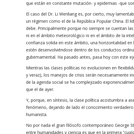
que están en constante mutación- y epidemias -que son
El caso del Dr. Li Wenliang es, por cierto, muy lamentab
un régimen como el de la República Popular China. El lid
debe. Principalmente porque no siempre se cuentan las h
ni en el ámbito meteorológico ni en el ámbito de la intel
confianza solida en este ámbito, una horizontalidad en 
estén desenvolviéndose dentro de los conductos ordina
gubernamental. Ha pasado antes, pasa hoy con este eje
Mientras las clases políticas no evolucionen en flexibil
y veraz), los manejos de crisis serán necesariamente inc
de la agenda social se ha complejizado exponencialme
que el de ayer.
Y, porque, en síntesis, la clase política acostumbra a a
fenómeno, dejando de lado el conocimiento verdadero y
humanista.
No por nada el gran filósofo contemporáneo George Stei
entre humanidades y ciencia es que en la primera “
cualq