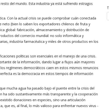
 resto del mundo. Esta industria ya está sufriendo estragos
T
ística. Con la actual crisis se puede comprobar cuán conectada
neto (bien lo saben los exportadores chilenos de fruta y
ica global: fabricación, almacenamiento y distribución de
ductos del comercio mundial: no solo informática y
ias, industria farmacéutica y miles de otros productos en los
ficaciones políticas son esenciales en el manejo de una crisis.
portante de la información, dando lugar a flujos aún mayores
s, los regímenes democráticos caen en estos mismos renuncios
perfecta es la democracia en estos tiempos de información
o que mucha agua ha pasado bajo el puente entre la crisis del
ción ha sido sustantivamente más transparente y la cooperación
existido donaciones en especies, sino una articulación
, que es, al final, lo más valioso para enfrentar nuevos virus -