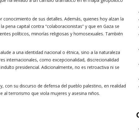
n que ha llevado a un cambio dramático en el mapa geopolítico
r conocimiento de sus detalles. Además, quienes hoy alzan la
la pena capital contra “colaboracionistas” y que en Gaza se
identes políticos, minorías religiosas y homosexuales. También
lude a una identidad nacional o étnica, sino a la naturaleza
ares internacionales, como excepcionalidad, discrecionalidad
indulto presidencial. Adicionalmente, no es retroactiva ni se
y, con su discurso de defensa del pueblo palestino, en realidad
e al terrorismo que viola mujeres y asesina niños.