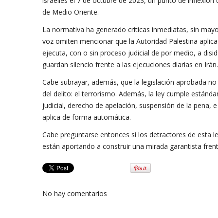
israelíes el 7 de octubre de 2023, un punto de inflexió
de Medio Oriente.
La normativa ha generado críticas inmediatas, sin mayo
voz omiten mencionar que la Autoridad Palestina aplica 
ejecuta, con o sin proceso judicial de por medio, a dis
guardan silencio frente a las ejecuciones diarias en Irán.
Cabe subrayar, además, que la legislación aprobada no a
del delito: el terrorismo. Además, la ley cumple estánd
judicial, derecho de apelación, suspensión de la pena, e 
aplica de forma automática.
Cabe preguntarse entonces si los detractores de esta le
están aportando a construir una mirada garantista frent
No hay comentarios