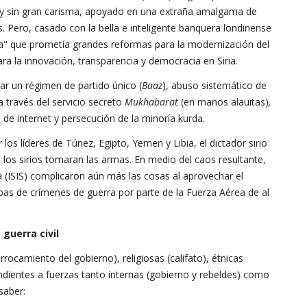
ico y sin gran carisma, apoyado en una extraña amalgama de
s. Pero, casado con la bella e inteligente banquera londinense
a" que prometía grandes reformas para la modernización del
a la innovación, transparencia y democracia en Siria.
r un régimen de partido único (
Baaz
), abuso sistemático de
 través del servicio secreto
Mukhabarat
(en manos alauitas)
,
de internet y persecución de la minoría kurda.
os líderes de Túnez, Egipto, Yemen y Libia, el dictador sirio
e los sirios tomaran las armas. En medio del caos resultante,
a (ISIS) complicaron aún más las cosas al aprovechar el
ebas de crímenes de guerra por parte de la Fuerza Aérea de al
 guerra civil
errocamiento del gobierno), religiosas (califato), étnicas
ndientes a fuerzas tanto internas (gobierno y rebeldes) como
saber: