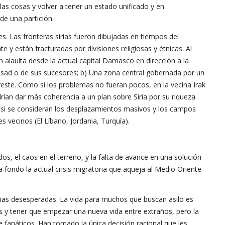
r las cosas y volver a tener un estado unificado y en
de una partición.
s. Las fronteras sirias fueron dibujadas en tiempos del
e y están fracturadas por divisiones religiosas y étnicas. Al
ón alauita desde la actual capital Damasco en dirección a la
Asad o de sus sucesores; b) Una zona central gobernada por un
este. Como si los problemas no fueran pocos, en la vecina Irak
rían dar más coherencia a un plan sobre Siria por su riqueza
 si se consideran los desplazamientos masivos y los campos
s vecinos (El Líbano, Jordania, Turquía).
idos, el caos en el terreno, y la falta de avance en una solución
 fondo la actual crisis migratoria que aqueja al Medio Oriente
ias desesperadas. La vida para muchos que buscan asilo es
s y tener que empezar una nueva vida entre extraños, pero la
 fanáticos. Han tomado la única decisión racional que les