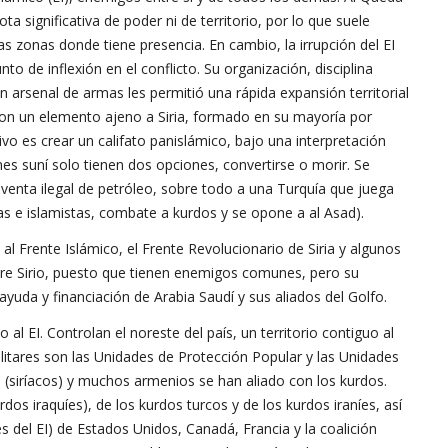
a significativa de poder ni de territorio, por lo que suele
as zonas donde tiene presencia. En cambio, la irrupción del EI
o de inflexión en el conflicto. Su organización, disciplina
an arsenal de armas les permitió una rápida expansión territorial
 son un elemento ajeno a Siria, formado en su mayoría por
vo es crear un califato panislámico, bajo una interpretación
nes suní solo tienen dos opciones, convertirse o morir. Se
 venta ilegal de petróleo, sobre todo a una Turquía que juega
tas e islamistas, combate a kurdos y se opone a al Asad).
 Frente Islámico, el Frente Revolucionario de Siria y algunos
ibre Sirio, puesto que tienen enemigos comunes, pero su
 ayuda y financiación de Arabia Saudí y sus aliados del Golfo.
 al EI. Controlan el noreste del país, un territorio contiguo al
ilitares son las Unidades de Protección Popular y las Unidades
 (siríacos) y muchos armenios se han aliado con los kurdos.
rdos iraquíes), de los kurdos turcos y de los kurdos iraníes, así
 del EI) de Estados Unidos, Canadá, Francia y la coalición