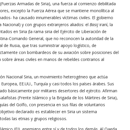
o (Fuerzas Armadas de Siria), una fuerza al comienzo debilitada
itores, excepto la Fuerza Aérea que se mantiene monolítica al
nados- ha causado innumerables víctimas civiles. El gobierno
a Nacional) y con grupos extranjeros aliados: el
Basij
iraní, la
tados en Siria (la rama siria del Ejército de Liberación de
lestina-Comando General, que no reconocen la autoridad de la
l de Rusia, que tras suministrar apoyo logístico, de
rectamente con bombardeos de su aviación sobre posiciones del
n sobre áreas civiles en manos de rebeldes contrarios al
ción Nacional Siria, un movimiento heterogéneo que actúa
Europea, EE.UU., Turquía y casi todos los países árabes. Sus
mado básicamente por militares desertores del ejército. Afirman
alafistas (Frente Islámico y la Brigada de los Mártires de Siria),
uías del Golfo, con presencia en sus filas de voluntarios
 objetivo declarado es establecer en Siria un sistema
todas las etnias y grupos religiosos.
slámico (EI), enemigos entre sí y de todos los demás. Al Qaeda