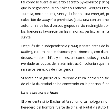
tal como lo fuera el acuerdo secreto Sykes-Picot (1916)
que lo negociaron: Mark Sykes y Francois-Georges Pico
Turquía, norte de Irak, Siria y El Líbano. Siria emergió,
colección de
wilayat
o provincias (cada una con un ampl
autonomía de los diversos grupos se vio restringida por el
los franceses favorecieron las minorías, particularment
sunita.
Después de la independencia (1944) y hasta antes de la gu
(
millet
), culturalmente distintos y autónomos, con diver
drusos, kurdos, chiíes y suníes, así como judíos y cris
(verdaderas copias de la administración colonial) que m
invasivos servicios de inteligencia.
Si antes de la guerra el pluralismo cultural había sido s
de ella la diversidad se ha convertido en la principal fuen
La dictadura de Asad
El presidente sirio Bashar al Asad, un oftalmólogo siri
heredero del hombre fuerte de Siria, el brutal y astuto H