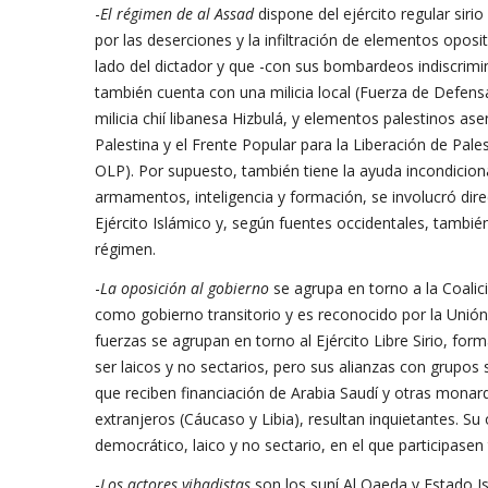
-
El régimen de al Assad
dispone del ejército regular siri
por las deserciones y la infiltración de elementos opos
lado del dictador y que -con sus bombardeos indiscrimi
también cuenta con una milicia local (Fuerza de Defens
milicia chií libanesa Hizbulá, y elementos palestinos asen
Palestina y el Frente Popular para la Liberación de Pa
OLP). Por supuesto, también tiene la ayuda incondiciona
armamentos, inteligencia y formación, se involucró di
Ejército Islámico y, según fuentes occidentales, tambié
régimen.
-
La oposición al gobierno
se agrupa en torno a la Coali
como gobierno transitorio y es reconocido por la Unión 
fuerzas se agrupan en torno al Ejército Libre Sirio, for
ser laicos y no sectarios, pero sus alianzas con grupos s
que reciben financiación de Arabia Saudí y otras monarq
extranjeros (Cáucaso y Libia), resultan inquietantes. Su
democrático, laico y no sectario, en el que participasen 
-
Los actores yihadistas
son los suní Al Qaeda y Estado I