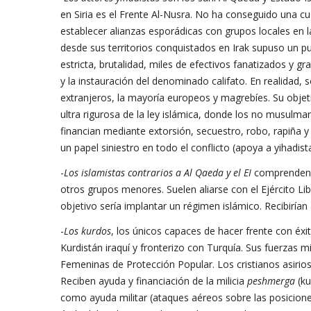
en Siria es el Frente Al-Nusra. No ha conseguido una cuot
establecer alianzas esporádicas con grupos locales en l
desde sus territorios conquistados en Irak supuso un punt
estricta, brutalidad, miles de efectivos fanatizados y gr
y la instauración del denominado califato. En realidad,
extranjeros, la mayoría europeos y magrebíes. Su objeti
ultra rigurosa de la ley islámica, donde los no musulma
financian mediante extorsión, secuestro, robo, rapiña y
un papel siniestro en todo el conflicto (apoya a yihadis
-
Los islamistas contrarios a Al Qaeda y el EI
comprenden al
otros grupos menores. Suelen aliarse con el Ejército L
objetivo sería implantar un régimen islámico. Recibirían
-
Los kurdos
, los únicos capaces de hacer frente con éxito
Kurdistán iraquí y fronterizo con Turquía. Sus fuerzas m
Femeninas de Protección Popular. Los cristianos asirios
Reciben ayuda y financiación de la milicia
peshmerga
(ku
como ayuda militar (ataques aéreos sobre las posiciones