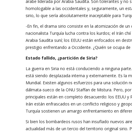
árabe liderada por Arabia Saudita. Son tolerantes y no s
homologable a las occidentales y, seguramente, un esta
sirio, lo que sería absolutamente inaceptable para Turqu
-En fin, el drama sirio consiste en la atomización de un
nacionalista Turquía lucha contra los kurdos; el Irán c
Arabia Saudita suní; los EEUU están enfocados en destruir
prestigio enfrentando a Occidente. ¿Quién se ocupa de S
Estado fallido,
¿
partición de Siria?
La guerra en Siria no está conduciendo a ninguna parte
está siendo desplazada interna y externamente. Es la m
Mundial. Existen algunos esfuerzos para una solución neg
dálmata-sueco de la ONU Staffan de Mistura. Pero, por
principales están en completo desacuerdo: los EEUU y Ru
Irán están enfrascados en un conflicto religioso y geopo
Turquía sostienen un amargo enfrentamiento en diferent
Si bien los bombardeos rusos han insuflado nuevos aire
actualidad más de un tercio del territorio original sirio.