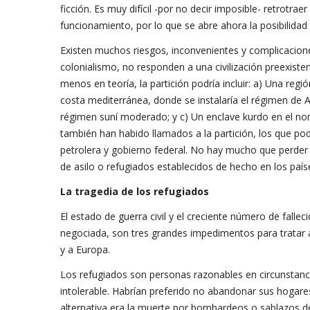
ficción. Es muy difícil -por no decir imposible- retrotrae
funcionamiento, por lo que se abre ahora la posibilidad 
Existen muchos riesgos, inconvenientes y complicacione
colonialismo, no responden a una civilización preexistent
menos en teoría, la partición podría incluir: a) Una regi
costa mediterránea, donde se instalaría el régimen de 
régimen suní moderado; y c) Un enclave kurdo en el nor
también han habido llamados a la partición, los que pod
petrolera y gobierno federal. No hay mucho que perder
de asilo o refugiados establecidos de hecho en los paíse
La tragedia de los refugiados
El estado de guerra civil y el creciente número de fallec
negociada, son tres grandes impedimentos para tratar a
y a Europa.
Los refugiados son personas razonables en circunstanc
intolerable. Habrían preferido no abandonar sus hogare
alternativa era la muerte por bombardeos o sablazos de