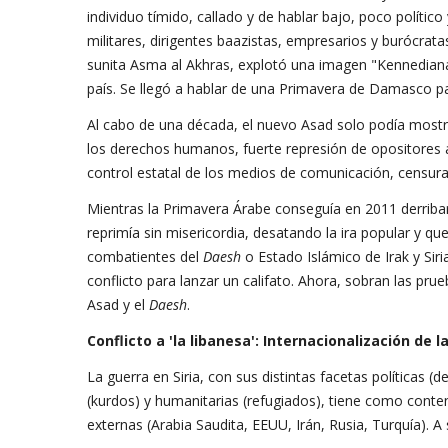
individuo tímido, callado y de hablar bajo, poco polít
militares, dirigentes baazistas, empresarios y burócrata
sunita Asma al Akhras, explotó una imagen "Kennedian
país. Se llegó a hablar de una Primavera de Damasco par
Al cabo de una década, el nuevo Asad solo podía mostra
los derechos humanos, fuerte represión de opositores a
control estatal de los medios de comunicación, censura 
Mientras la Primavera Árabe conseguía en 2011 derribar l
reprimía sin misericordia, desatando la ira popular y qu
combatientes del
Daesh
o Estado Islámico de Irak y Siri
conflicto para lanzar un califato. Ahora, sobran las pru
Asad y el
Daesh
.
Conflicto a 'la libanesa': Internacionalización de la
La guerra en Siria, con sus distintas facetas políticas (d
(kurdos) y humanitarias (refugiados), tiene como conte
externas (Arabia Saudita, EEUU, Irán, Rusia, Turquía). A 