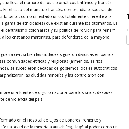
, que lleva el nombre de los diplomáticos británico y francés
t. En el caso del mandato francés, comprendía el sudeste de
 por lo tanto, como un estado único, totalmente diferente a la
ia gama de etnicidades) que existían durante los otomanos. La
T
 centralismo colonialista y su política de "dividir para reinar":
e a los cristianos maronitas, para defenderse de la mayoría
erra civil, si bien las ciudades siguieron divididas en barrios
sas comunidades étnicas y religiosas (armenios, asirios,
tianos), se sucedieron décadas de gobiernos locales autocráticos
arginalizaron las aludidas minorías y las controlaron con
iempre una fuente de orgullo nacional para los sirios, después
te de violencia del país.
o formado en el Hospital de Ojos de Londres Poniente y
afez al Asad de la minoría alauí (chiíes), llegó al poder como un