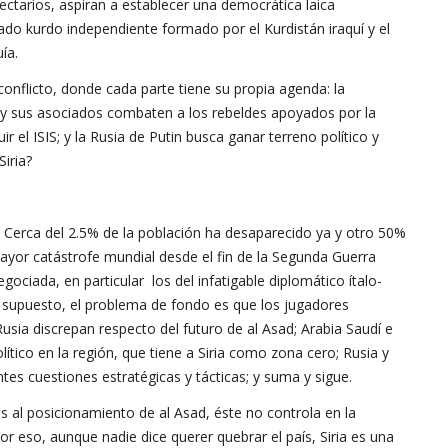
ectarios, aspiran a establecer una democrática laica
do kurdo independiente formado por el Kurdistán iraquí y el
ía.
 conflicto, donde cada parte tiene su propia agenda: la
hií y sus asociados combaten a los rebeldes apoyados por la
 el ISIS; y la Rusia de Putin busca ganar terreno político y
iria?
. Cerca del 2.5% de la población ha desaparecido ya y otro 50%
ayor catástrofe mundial desde el fin de la Segunda Guerra
ociada, en particular los del infatigable diplomático ítalo-
 supuesto, el problema de fondo es que los jugadores
sia discrepan respecto del futuro de al Asad; Arabia Saudí e
lítico en la región, que tiene a Siria como zona cero; Rusia y
es cuestiones estratégicas y tácticas; y suma y sigue.
s al posicionamiento de al Asad, éste no controla en la
 Por eso, aunque nadie dice querer quebrar el país, Siria es una