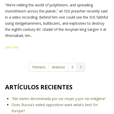
“We’re ridding the world of polytheism, and spreading
monotheism across the planet,” an ISIS preacher recently said
in a video recording. Behind him one could see the ISIS faithful
using sledgehammers, bulldozers, and explosives to destroy
the eighth-century-BC citadel of the Assyrian king Sargon II at
Khorsabad, ten...
Leer más
Primero
Anterior
5
6
ARTÍCULOS RECIENTES
“Me siento discriminada por ser mujer y por ser indígena”
Does Russia’s exiled opposition want what’s best for
Europe?