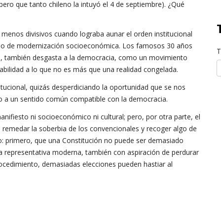
ero que tanto chileno la intuyó el 4 de septiembre). ¿Qué
menos divisivos cuando lograba aunar el orden institucional
ado de modernización socioeconómica. Los famosos 30 años
T
d, también desgasta a la democracia, como un movimiento
estabilidad a lo que no es más que una realidad congelada.
tucional, quizás desperdiciando la oportunidad que se nos
o a un sentido común compatible con la democracia.
ifiesto ni socioeconómico ni cultural; pero, por otra parte, el
 remedar la soberbia de los convencionales y recoger algo de
oro: primero, que una Constitución no puede ser demasiado
ia representativa moderna, también con aspiración de perdurar
procedimiento, demasiadas elecciones pueden hastiar al