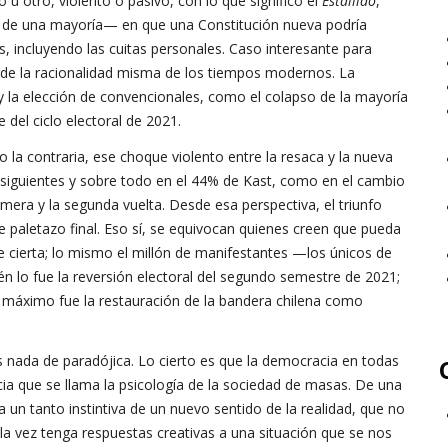
u otro, violento o pasivo, con lo que significó el
Estallido
,
e de una mayoría— en que una Constitución nueva podría
as, incluyendo las cuitas personales. Caso interesante para
s de la racionalidad misma de los tiempos modernos. La
a y la elección de convencionales, como el colapso de la mayoría
e del ciclo electoral de 2021.
 la contraria, ese choque violento entre la resaca y la nueva
 siguientes y sobre todo en el 44% de Kast, como en el cambio
imera y la segunda vuelta. Desde esa perspectiva, el triunfo
aletazo final. Eso sí, se equivocan quienes creen que pueda
 cierta; lo mismo el millón de manifestantes —los únicos de
én lo fue la reversión electoral del segundo semestre de 2021;
lo máximo fue la restauración de la bandera chilena como
s nada de paradójica. Lo cierto es que la democracia en todas
ia que se llama la psicología de la sociedad de masas. De una
 un tanto instintiva de un nuevo sentido de la realidad, que no
a la vez tenga respuestas creativas a una situación que se nos