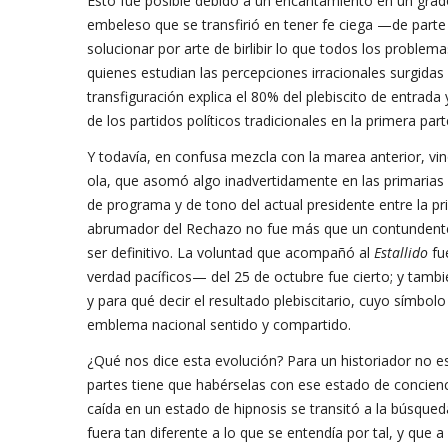
Esto fue posible debido a un encantamiento en un grado 
embeleso que se transfirió en tener fe ciega —de part
solucionar por arte de birlibir lo que todos los problem
quienes estudian las percepciones irracionales surgida
transfiguración explica el 80% del plebiscito de entrad
de los partidos políticos tradicionales en la primera part
Y todavía, en confusa mezcla con la marea anterior, vino
ola, que asomó algo inadvertidamente en las primarias
de programa y de tono del actual presidente entre la pr
abrumador del Rechazo no fue más que un contundente p
ser definitivo. La voluntad que acompañó al
Estallido
fue
verdad pacíficos— del 25 de octubre fue cierto; y tambi
y para qué decir el resultado plebiscitario, cuyo símbo
emblema nacional sentido y compartido.
¿Qué nos dice esta evolución? Para un historiador no e
partes tiene que habérselas con ese estado de concienc
caída en un estado de hipnosis se transitó a la búsqueda
fuera tan diferente a lo que se entendía por tal, y que 