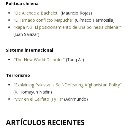
Política chilena
''De Allende a Bachelet''
(Mauricio Rojas)
''El llamado conflicto Mapuche''
(Clímaco Hermosilla)
''Rapa Nui: El posicionamiento de una polinesia chilena?''
(Juan Salazar)
Sistema internacional
"The New World Disorder"
(Tariq Ali)
Terrorismo
"Explaining Pakistan's Self-Defeating Afghanistan Policy"
(K. Homayun Nadiri)
"Vivir en el Califato (I y II)"
(Adnmundo)
ARTÍCULOS RECIENTES