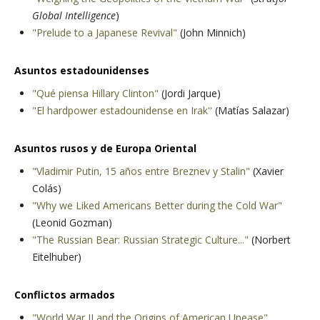
Global Intelligence
)
"Prelude to a Japanese Revival"
(John Minnich)
Asuntos estadounidenses
"Qué piensa Hillary Clinton"
(Jordi Jarque)
"El hardpower estadounidense en Irak''
(Matías Salazar)
Asuntos rusos y de Europa Oriental
"Vladimir Putin, 15 años entre Breznev y Stalin"
(Xavier
Colás)
"Why we Liked Americans Better during the Cold War"
(Leonid Gozman)
"The Russian Bear: Russian Strategic Culture..."
(Norbert
Eitelhuber)
Conflictos armados
"World War II and the Origins of American Unease"