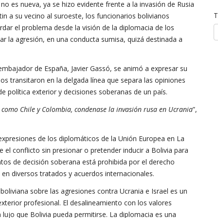
o es nueva, ya se hizo evidente frente a la invasión de Rusia
T
in a su vecino al suroeste, los funcionarios bolivianos
dar el problema desde la visión de la diplomacia de los
ar la agresión, en una conducta sumisa, quizá destinada a
l embajador de España, Javier Gassó, se animó a expresar su
s transitaron en la delgada línea que separa las opiniones
de política exterior y decisiones soberanas de un país.
s, como Chile y Colombia, condenase la invasión rusa en Ucrania
”,
expresiones de los diplomáticos de la Unión Europea en La
el conflicto sin presionar o pretender inducir a Bolivia para
tos de decisión soberana está prohibida por el derecho
en diversos tratados y acuerdos internacionales.
boliviana sobre las agresiones contra Ucrania e Israel es un
xterior profesional. El desalineamiento con los valores
 lujo que Bolivia pueda permitirse. La diplomacia es una