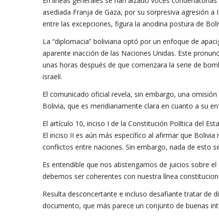
En líneas generales se han alzado voces condenatorias 
asediada Franja de Gaza, por su sorpresiva agresión a 
entre las excepciones, figura la anodina postura de Boliv
La “diplomacia” boliviana optó por un enfoque de apac
aparente inacción de las Naciones Unidas. Este pronun
unas horas después de que comenzara la serie de bomba
israelí.
El comunicado oficial revela, sin embargo, una omisión
Bolivia, que es meridianamente clara en cuanto a su enf
El artículo 10, inciso I de la Constitución Política del E
El inciso II es aún más específico al afirmar que Boliv
conflictos entre naciones. Sin embargo, nada de esto se 
Es entendible que nos abstengamos de juicios sobre el 
debemos ser coherentes con nuestra línea constituciona
Resulta desconcertante e incluso desafiante tratar de di
documento, que más parece un conjunto de buenas inten