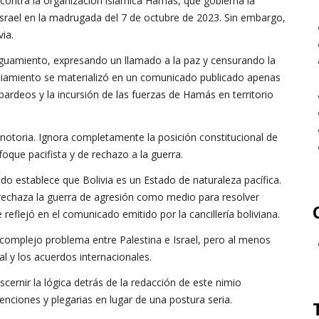
contra la organización islámica Hamás, que gobierna la
Israel en la madrugada del 7 de octubre de 2023. Sin embargo,
ia.
iguamiento, expresando un llamado a la paz y censurando la
ciamiento se materializó en un comunicado publicado apenas
rdeos y la incursión de las fuerzas de Hamás en territorio
 notoria. Ignora completamente la posición constitucional de
oque pacifista y de rechazo a la guerra.
stado establece que Bolivia es un Estado de naturaleza pacífica.
ia rechaza la guerra de agresión como medio para resolver
reflejó en el comunicado emitido por la cancillería boliviana.
complejo problema entre Palestina e Israel, pero al menos
l y los acuerdos internacionales.
scernir la lógica detrás de la redacción de este nimio
ciones y plegarias en lugar de una postura seria.