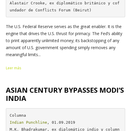
Alastair Crooke, ex diplomático británico y cof
undador de Conflicts Forum (Beirut)
The U.S. Federal Reserve serves as the great enabler. It is the
engine that drives the U.S. thrust for primacy. The Fed’s ability
to print apparently unlimited money; its backstopping of any
amount of U.S. government spending simply removes any
meaningful limits...
Leer más
ASIAN CENTURY BYPASSES MODI’S
INDIA
Indian Punchline
, 01.09.2019

M.K. Bhadrakumar, ex diplomático indio y column