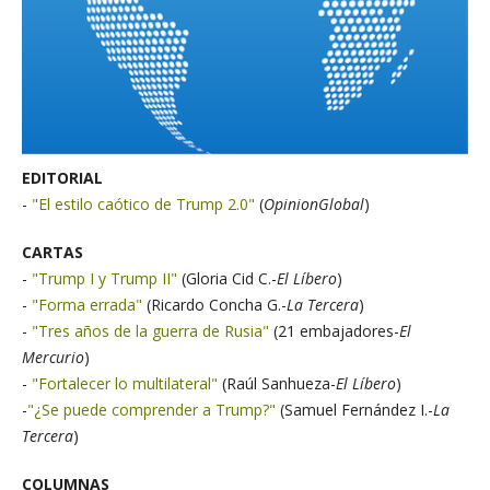
EDITORIAL
-
"El estilo caótico de Trump 2.0"
(
OpinionGlobal
)
CARTAS
-
"Trump I y Trump II"
(Gloria Cid C.-
El Líbero
)
-
"Forma errada"
(Ricardo Concha G.-
La Tercera
)
-
"Tres años de la guerra de Rusia"
(21 embajadores-
El
Mercurio
)
-
"Fortalecer lo multilateral"
(Raúl Sanhueza-
El Líbero
)
-
"¿Se puede comprender a Trump?"
(Samuel Fernández I.-
La
Tercera
)
COLUMNAS