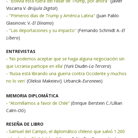
-
"Bolivia está fuera del radar de Trump, por ahora"
(Javier
Viscarra V.-
Brújula Digital
)
-
"Primeros días de Trump y América Latina"
(Juan Pablo
Glasinovic V.-
El Dínamo
)
-
"Las deportaciones y su impacto"
(Fernando Schmidt A.-
El
Líbero
)
ENTREVISTAS
-
‘No podemos aceptar que se haga alguna negociación sin
que Ucrania participe en ella’
(Yurii Diudin-
La Tercera
)
-
'Rusia está librando una guerra contra Occidente y muchos
no lo ven'
(Oleksii Makeiev/J. Urbancik-
Euronews
)
MEMORIA DIPLOMÁTICA
-
“Atornillamos a favor de Chile”
(Enrique Berstein C./Lillian
Calm-
OG
)
RESEÑA DE LIBRO
-
Samuel del Campo, el diplomático chileno que salvó 1.200