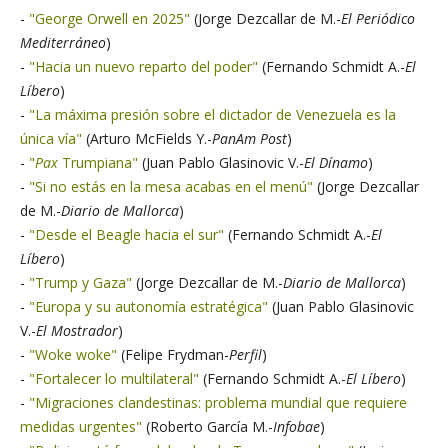
-
"George Orwell en 2025"
(Jorge Dezcallar de M.-
El Periódico
Mediterráneo
)
-
"Hacia un nuevo reparto del poder"
(Fernando Schmidt A.-
El
Líbero
)
-
"La máxima presión sobre el dictador de Venezuela es la
única vía"
(Arturo McFields Y.-
PanAm Post
)
-
"
Pax
Trumpiana"
(Juan Pablo Glasinovic V.-
El Dínamo
)
-
"Si no estás en la mesa acabas en el menú"
(Jorge Dezcallar
de M.-
Diario de Mallorca
)
-
"Desde el Beagle hacia el sur"
(Fernando Schmidt A.-
El
Líbero
)
-
"Trump y Gaza"
(Jorge Dezcallar de M.-
Diario de Mallorca
)
-
"Europa y su autonomía estratégica"
(Juan Pablo Glasinovic
V.-
El Mostrador
)
-
"Woke woke"
(Felipe Frydman-
Perfil
)
-
"Fortalecer lo multilateral"
(Fernando Schmidt A.-
El Líbero
)
-
"Migraciones clandestinas: problema mundial que requiere
medidas urgentes"
(Roberto García M.-
Infobae
)