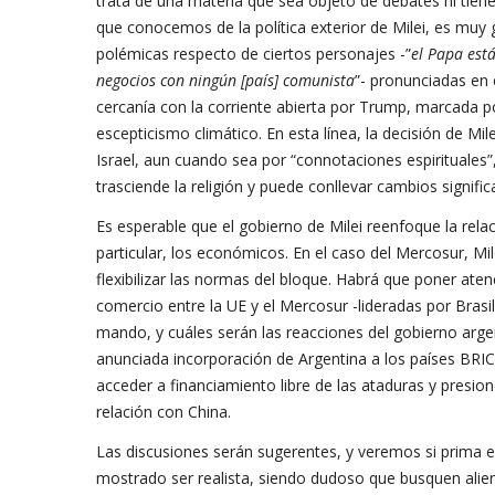
trata de una materia que sea objeto de debates ni tiene
que conocemos de la política exterior de Milei, es muy 
polémicas respecto de ciertos personajes -”
el Papa est
negocios con ningún [país] comunista
”- pronunciadas en 
cercanía con la corriente abierta por Trump, marcada p
escepticismo climático. En esta línea, la decisión de Mil
Israel, aun cuando sea por “connotaciones espirituales
trasciende la religión y puede conllevar cambios significa
Es esperable que el gobierno de Milei reenfoque la rela
particular, los económicos. En el caso del Mercosur, Mi
flexibilizar las normas del bloque. Habrá que poner aten
comercio entre la UE y el Mercosur -lideradas por Brasi
mando, y cuáles serán las reacciones del gobierno arge
anunciada incorporación de Argentina a los países BR
acceder a financiamiento libre de las ataduras y presion
relación con China.
Las discusiones serán sugerentes, y veremos si prima el
mostrado ser realista, siendo dudoso que busquen alienar