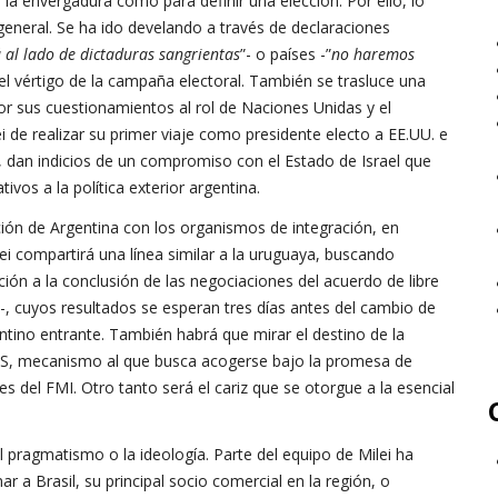
 la envergadura como para definir una elección. Por ello, lo
general. Se ha ido develando a través de declaraciones
á al lado de dictaduras sangrientas
”- o países -”
no haremos
el vértigo de la campaña electoral. También se trasluce una
or sus cuestionamientos al rol de Naciones Unidas y el
ei de realizar su primer viaje como presidente electo a EE.UU. e
”, dan indicios de un compromiso con el Estado de Israel que
tivos a la política exterior argentina.
ción de Argentina con los organismos de integración, en
lei compartirá una línea similar a la uruguaya, buscando
ción a la conclusión de las negociaciones del acuerdo de libre
l-, cuyos resultados se esperan tres días antes del cambio de
ntino entrante. También habrá que mirar el destino de la
ICS, mecanismo al que busca acogerse bajo la promesa de
es del FMI. Otro tanto será el cariz que se otorgue a la esencial
 pragmatismo o la ideología. Parte del equipo de Milei ha
 a Brasil, su principal socio comercial en la región, o