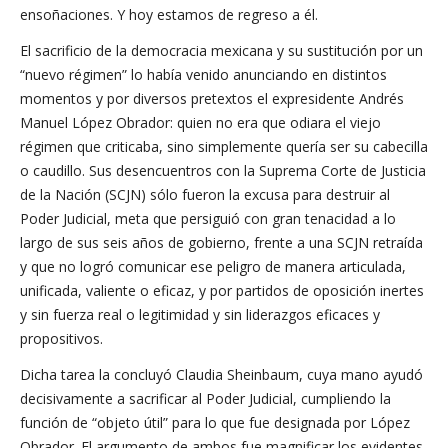
ensoñaciones. Y hoy estamos de regreso a él.
El sacrificio de la democracia mexicana y su sustitución por un
“nuevo régimen” lo había venido anunciando en distintos
momentos y por diversos pretextos el expresidente Andrés
Manuel López Obrador: quien no era que odiara el viejo
régimen que criticaba, sino simplemente quería ser su cabecilla
o caudillo. Sus desencuentros con la Suprema Corte de Justicia
de la Nación (SCJN) sólo fueron la excusa para destruir al
Poder Judicial, meta que persiguió con gran tenacidad a lo
largo de sus seis años de gobierno, frente a una SCJN retraída
y que no logró comunicar ese peligro de manera articulada,
unificada, valiente o eficaz, y por partidos de oposición inertes
y sin fuerza real o legitimidad y sin liderazgos eficaces y
propositivos.
Dicha tarea la concluyó Claudia Sheinbaum, cuya mano ayudó
decisivamente a sacrificar al Poder Judicial, cumpliendo la
función de “objeto útil” para lo que fue designada por López
Obrador. El argumento de ambos fue magnificar los evidentes