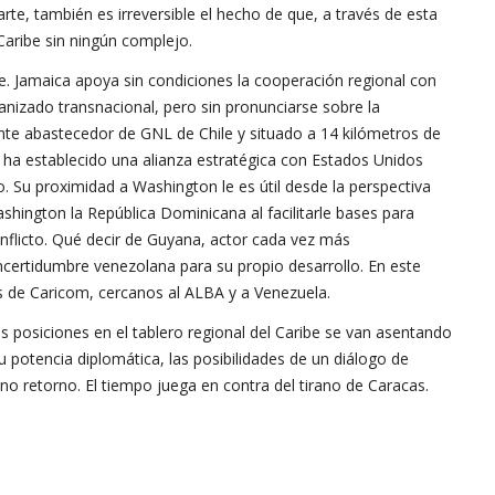
rte, también es irreversible el hecho de que, a través de esta
Caribe sin ningún complejo.
e. Jamaica apoya sin condiciones la cooperación regional con
ganizado transnacional, pero sin pronunciarse sobre la
nte abastecedor de GNL de Chile y situado a 14 kilómetros de
 ha establecido una alianza estratégica con Estados Unidos
. Su proximidad a Washington le es útil desde la perspectiva
shington la República Dominicana al facilitarle bases para
onflicto. Qué decir de Guyana, actor cada vez más
ncertidumbre venezolana para su propio desarrollo. En este
s de Caricom, cercanos al ALBA y a Venezuela.
as posiciones en el tablero regional del Caribe se van asentando
u potencia diplomática, las posibilidades de un diálogo de
o retorno. El tiempo juega en contra del tirano de Caracas.