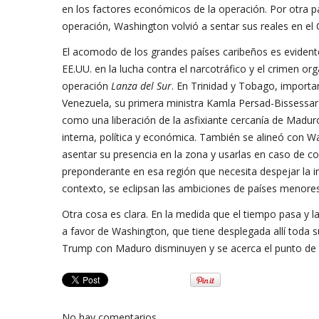
en los factores económicos de la operación. Por otra pa
operación, Washington volvió a sentar sus reales en el 
El acomodo de los grandes países caribeños es evident
EE.UU. en la lucha contra el narcotráfico y el crimen or
operación
Lanza del Sur
. En Trinidad y Tobago, importa
Venezuela, su primera ministra Kamla Persad-Bissessar
como una liberación de la asfixiante cercanía de Maduro
interna, política y económica. También se alineó con Wa
asentar su presencia en la zona y usarlas en caso de c
preponderante en esa región que necesita despejar la i
contexto, se eclipsan las ambiciones de países menore
Otra cosa es clara. En la medida que el tiempo pasa y l
a favor de Washington, que tiene desplegada allí toda s
Trump con Maduro disminuyen y se acerca el punto de n
No hay comentarios