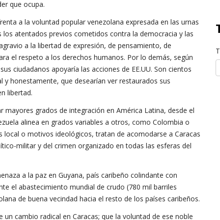
oder que ocupa.
frenta a la voluntad popular venezolana expresada en las urnas
los atentados previos cometidos contra la democracia y las
 agravio a la libertad de expresión, de pensamiento, de
T
 para el respeto a los derechos humanos. Por lo demás, según
 sus ciudadanos apoyaría las acciones de EE.UU. Son cientos
al y honestamente, que desearían ver restaurados sus
n libertad.
ar mayores grados de integración en América Latina, desde el
zuela alinea en grados variables a otros, como Colombia o
terés local o motivos ideológicos, tratan de acomodarse a Caracas
tico-militar y del crimen organizado en todas las esferas del
naza a la paz en Guyana, país caribeño colindante con
te el abastecimiento mundial de crudo (780 mil barriles
ezolana de buena vecindad hacia el resto de los países caribeños.
un cambio radical en Caracas; que la voluntad de ese noble