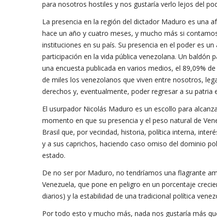
para nosotros hostiles y nos gustaría verlo lejos del p
La presencia en la región del dictador Maduro es una a
hace un año y cuatro meses, y mucho más si contamos 
instituciones en su país. Su presencia en el poder es un
participación en la vida pública venezolana. Un baldón
una encuesta publicada en varios medios, el 89,09% de
de miles los venezolanos que viven entre nosotros, leg
derechos y, eventualmente, poder regresar a su patria e
El usurpador Nicolás Maduro es un escollo para alcanz
momento en que su presencia y el peso natural de Vene
Brasil que, por vecindad, historia, política interna, in
y a sus caprichos, haciendo caso omiso del dominio polí
estado.
De no ser por Maduro, no tendríamos una flagrante ame
Venezuela, que pone en peligro en un porcentaje crecien
diarios) y la estabilidad de una tradicional política ven
Por todo esto y mucho más, nada nos gustaría más que 