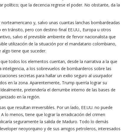
r político; que la decencia regrese el poder. No obstante, da la
ar norteamericano y, salvo unas cuantas lanchas bombardeadas
en tránsito, pero con destino final EE.UU., Europa u otros
vo, salvo el previsible ambiente de fervor nacionalista que
sible utilización de la situación por el mandatario colombiano,
e algo tiene que suceder.
 que todos los elementos cuentan, desde la narrativa a la que
a inteligencia, a los sobrevuelos de bombarderos sobre las
ciaciones secretas para hallar un exilio seguro al usurpador
dos en la zona. Aparentemente, Trump querría lograr su
. Idealmente, pretendería el derrumbe interno de las bases de
anizado en la región.
sas que resultan irreversibles. Por un lado, EE.UU. no puede
 A lo menos, tiene que lograr la erradicación del crimen
mplicaría seguramente la salida de Maduro. Todo lo demás
 developer neoyorquino y de sus amigos petroleros, interesados