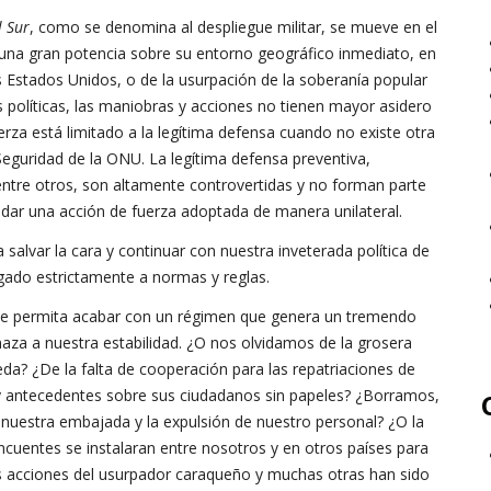
l Sur
, como se denomina al despliegue militar, se mueve en el
e una gran potencia sobre su entorno geográfico inmediato, en
s Estados Unidos, o de la usurpación de la soberanía popular
s políticas, las maniobras y acciones no tienen mayor asidero
uerza está limitado a la legítima defensa cuando no existe otra
 Seguridad de la ONU. La legítima defensa preventiva,
 entre otros, son altamente controvertidas y no forman parte
idar una acción de fuerza adoptada de manera unilateral.
 salvar la cara y continuar con nuestra inveterada política de
gado estrictamente a normas y reglas.
ue permita acabar con un régimen que genera un tremendo
aza a nuestra estabilidad. ¿O nos olvidamos de la grosera
da? ¿De la falta de cooperación para las repatriaciones de
 y antecedentes sobre sus ciudadanos sin papeles? ¿Borramos,
 nuestra embajada y la expulsión de nuestro personal? ¿O la
ncuentes se instalaran entre nosotros y en otros países para
as acciones del usurpador caraqueño y muchas otras han sido