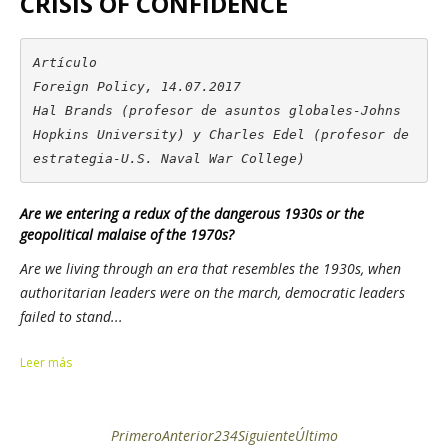
CRISIS OF CONFIDENCE
Artículo

Foreign Policy, 14.07.2017

Hal Brands (profesor de asuntos globales-
Johns 
Hopkins University
) y Charles Edel (profesor de 

estrategia-
U.S. Naval War College
)
Are we entering a redux of the dangerous 1930s or the
geopolitical malaise of the 1970s?
Are we living through an era that resembles the 1930s, when
authoritarian leaders were on the march, democratic leaders
failed to stand...
Leer más
Primero
Anterior
2
3
4
Siguiente
Último