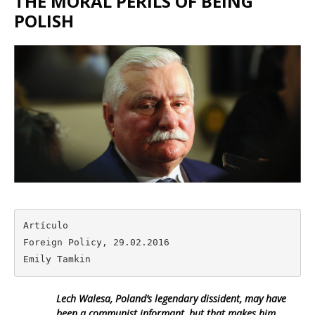
THE MORAL PERILS OF BEING
POLISH
Artículo

Foreign Policy, 29.02.2016

Emily Tamkin
Lech Walesa, Poland’s legendary dissident, may have
been a communist informant, but that makes him