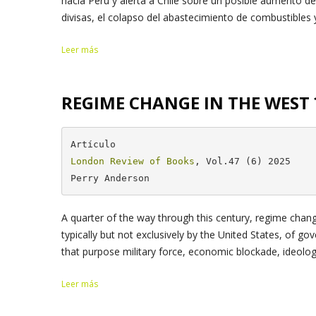
hacia Perú y alerta a Chile sobre un posible aumento de 
divisas, el colapso del abastecimiento de combustibles 
Leer más
REGIME CHANGE IN THE WEST 
London Review of Books
, Vol.47 (6) 2025

Perry Anderson
A quarter​ of the way through this century, regime chan
typically but not exclusively by the United States, of g
that purpose military force, economic blockade, ideologic
Leer más