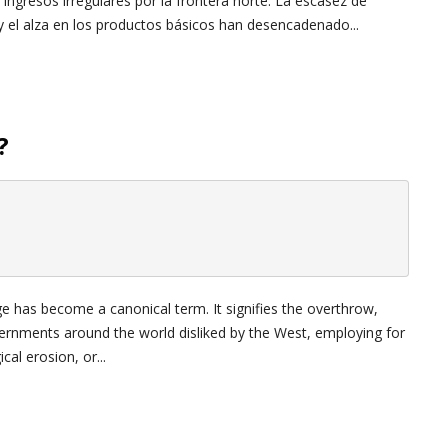
ingresos irregulares por la frontera norte. La escasez de
y el alza en los productos básicos han desencadenado...
?
ge has become a canonical term. It signifies the overthrow,
overnments around the world disliked by the West, employing for
al erosion, or...