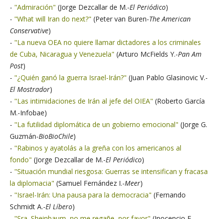
-
"Admiración"
(Jorge Dezcallar de M.-
El Periódico
)
-
"What will Iran do next?"
(Peter van Buren-
The American
Conservative
)
-
"La nueva OEA no quiere llamar dictadores a los criminales
de Cuba, Nicaragua y Venezuela"
(Arturo McFields Y.-
Pan Am
Post
)
-
"¿Quién ganó la guerra Israel-Irán?"
(Juan Pablo Glasinovic V.-
El Mostrador
)
-
"Las intimidaciones de Irán al jefe del OIEA"
(Roberto García
M.-Infobae)
-
"La futilidad diplomática de un gobierno emocional"
(Jorge G.
Guzmán-
BioBioChile
)
-
"Rabinos y ayatolás a la greña con los americanos al
fondo"
(Jorge Dezcallar de M.-
El Periódico
)
-
"Situación mundial riesgosa: Guerras se intensifican y fracasa
la diplomacia"
(Samuel Fernández I.-
Meer
)
-
"Israel-Irán: Una pausa para la democracia"
(Fernando
Schmidt A.-
El Líbero
)
-
"Sra. Sheinbaum, no me regañe, por favor"
(Inocencio F.