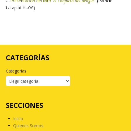
-
"Presentación del libro
'El Conflicto del Beagle'"
(Patricio
Latapiat H.-
OG
)
CATEGORÍAS
Categorías
SECCIONES
Inicio
Quienes Somos