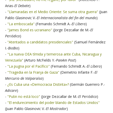
Arias-
El Debate
)
-
"Llamaradas en el Medio Oriente: Se suma otra guerra"
(Juan
Pablo Glasinovic V.-
El Internacionalista del fin del mundo
)
-
"La emboscada"
(Fernando Schmidt A.-
El Líbero
)
-
"James Bond es ucraniano"
(Jorge Dezcallar de M.-
El
Periódico
)
-
"Atentados a candidatos presidenciales"
(Samuel Fernández
I.-
BioBio
)
-
"La nueva OEA tímida y temerosa ante Cuba, Nicaragua y
Venezuela"
(Arturo McFields Y.-
PanAm Post
)
-
"La pugna por el Pacífico"
(Fernando Schmidt A.-
El Líbero
)
-
"Tragedia en la Franja de Gaza"
(Demetrio Infante F.-
El
Mercurio de Valparaíso
)
-
¿Es Cuba una «Democracia Distinta»?
(Germán Guerrero P.-
Adicare
)
-
"Putin no está loco"
(Jorge Dezcallar de M.-
El Periódico
)
-
"El endurecimiento del poder blando de Estados Unidos"
(Juan Pablo Glasinovic V.-
El Mostrador
)