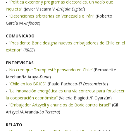
-
"Política exterior y programas electorales, un vacío que
inquieta"
(Javier Viscarra V.-
Brújula Digital
)
-
"Detenciones arbitrarias en Venezuela e Irán"
(Roberto
García M.-
Infobae
)
COMUNICADO
-
"Presidente Boric designa nuevos embajadores de Chile en el
exterior"
(
RREE
)
ENTREVISTAS
-
‘No creo que Trump esté pensando en Chile’
(Bernadette
Meehan/M.Araya-
Duna
)
-
"Chile en los BRICS"
(Paulo Pacheco-
El Desconcierto
)
-
“La innovación energética es una vía concreta para fortalecer
la cooperación económica”
(
Valeria Biagiotti/P.Oyarzún
)
-
"Embajador Artzyeli y anuncios de Boric contra Israel"
(Gil
Artzyeli/A.Aranda-
La Tercera
)
RELATO