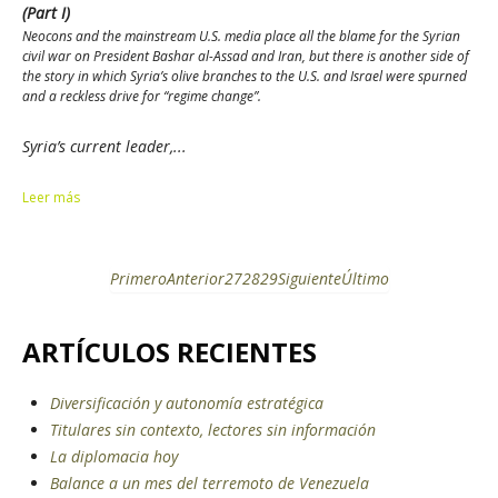
(Part I)
Neocons and the mainstream U.S. media place all the blame for the Syrian
civil war on President Bashar al-Assad and Iran, but there is another side of
the story in which Syria’s olive branches to the U.S. and Israel were spurned
and a reckless drive for “regime change”.
Syria’s current leader,...
Leer más
Primero
Anterior
27
28
29
Siguiente
Último
ARTÍCULOS RECIENTES
Diversificación y autonomía estratégica
Titulares sin contexto, lectores sin información
La diplomacia hoy
Balance a un mes del terremoto de Venezuela